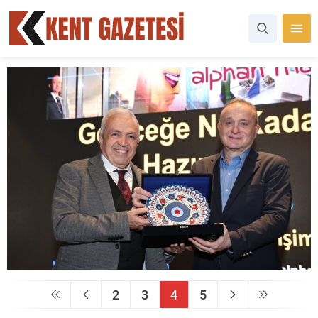
2
3
4
5