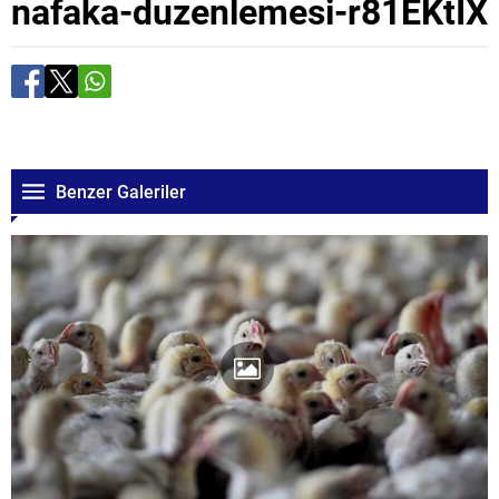
nafaka-duzenlemesi-r81EKtIX
Benzer Galeriler