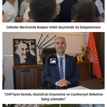
Üsküdar Meclisinde Başkan Vekili Seçiminde Oy Dalgalanması
“CHP’liyim Demek, Atatürk’ün Emanetine ve Cumhuriyet Nöbetine
Sahip Çıkmaktır”