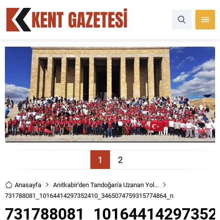
1
2
Anasayfa
Anıtkabir'den Tandoğan'a Uzanan Yol...
731788081_10164414297352410_3465074759315774864_n
731788081_10164414297352