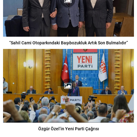
“Sahil Cami Otoparkındaki Başıbozukluk Artık Son Bulmalıdır”
Özgür Özel’in Yeni Parti Çağrısı