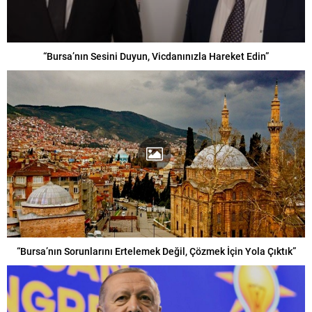
“Bursa’nın Sesini Duyun, Vicdanınızla Hareket Edin”
“Bursa’nın Sorunlarını Ertelemek Değil, Çözmek İçin Yola Çıktık”