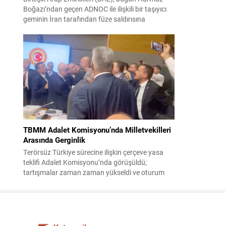
Boğazı’ndan geçen ADNOC ile ilişkili bir taşıyıcı
geminin İran tarafından füze saldırısına
uğradığını duyurdu. Yetkililer olayın kontrol altına
alındığını bildirirken saldırıyı kınadı ve Tahran’ı
korsanlıkla suçladı. WAM ajansının aktardığı ilk
açıklamada, ADNOC’a ait bir geminin sabah
saatlerinde hedef alındığı belirtildi; ilerleyen
dakikalarda ise BAE...
TBMM Adalet Komisyonu’nda Milletvekilleri
Arasında Gerginlik
Terörsüz Türkiye sürecine ilişkin çerçeve yasa
teklifi Adalet Komisyonu’nda görüşüldü;
tartışmalar zaman zaman yükseldi ve oturum
kısa süreliğine kesintiye uğradı. Komisyon
çalışmalarında kimi milletvekilleri arasında sözlü
gerilim yaşandı, daha sonra fiziksel arbede çıktı.
Görüşme sırasında İyi Parti ile MHP milletvekilleri
arasında söz düellosu başladı; taraflar birbirlerini