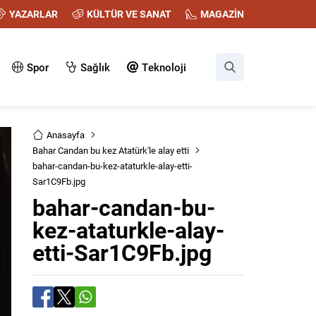
YAZARLAR
KÜLTÜR VE SANAT
MAGAZİN
Spor
Sağlık
Teknoloji
Anasayfa
Bahar Candan bu kez Atatürk'le alay etti
bahar-candan-bu-kez-ataturkle-alay-etti-
Sar1C9Fb.jpg
bahar-candan-bu-
kez-ataturkle-alay-
etti-Sar1C9Fb.jpg