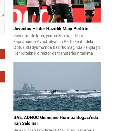
Juventus – Inter Hazırlık Maçı Perth’te
Juventus ile Inter, yeni sezon hazırlıkları
kapsamında Avustralya’nın Perth kentindeki
Optus Stadyumu’nda hazırlık maçında karşılaştı.
Her iki teknik direktör de transferlerin takıma
uyumunu ve oyuncuların fiziksel durumunu
değerlendirmek için bu mücadeleyi kritik bir
prova olarak kullandı. Karşılaşmada iki Türk
futbolcu sahada yer aldı: Juventus’ta Kenan
Yıldız ilk 11’de görev alırken,...
BAE: ADNOC Gemisine Hürmüz Boğazı’nda
İran Saldırısı
Birleşik Arap Emirlikleri (BAE), bugün Hürmüz