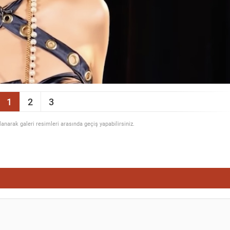
1
2
3
llanarak galeri resimleri arasında geçiş yapabilirsiniz.