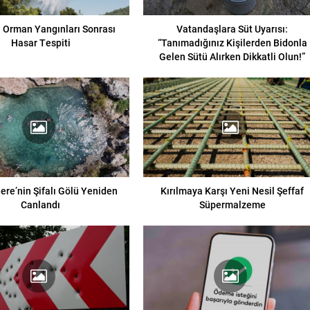
e Orman Yangınları Sonrası
Vatandaşlara Süt Uyarısı:
Hasar Tespiti
“Tanımadığınız Kişilerden Bidonla
Gelen Sütü Alırken Dikkatli Olun!”
re’nin Şifalı Gölü Yeniden
Kırılmaya Karşı Yeni Nesil Şeffaf
Canlandı
Süpermalzeme