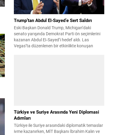
Trump’tan Abdul El‑Sayed’e Sert Saldırı
Eski Başkan Donald Trump, Michigan’daki
senato yarışında Demokrat Parti ön seçimlerini
kazanan Abdul El‑Sayed’i hedef aldı. Las
Vegas’ta düzenlenen bir etkinlikte konuşan
Trump, El‑Sayed’i İsrail ve Yahudi toplumuna
karşı olumsuz duygular taşıyan bir kişi olmakla
suçladı ve onu “komünist” olarak nitelendirdi.
Trump, konuşmasında El‑Sayed’in “Yahudilerden
nefret ettiğini” öne sürerek, bu...
Türkiye ve Suriye Arasında Yeni Diplomasi
Adımları
Türkiye ile Suriye arasındaki diplomatik temaslar
ivme kazanırken, MİT Başkanı İbrahim Kalın ve