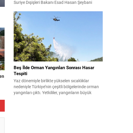
Suriye Dışişleri Bakanı Esad Hasan Şeybani
Ankara’da bir araya geldi. Görüşmede iki ülke
arasındaki iş birliği imkanları ve bölgesel istikrar
konuları detaylı şekilde ele alındı. Taraflar, komşu
ülkelerle ilişkilerin güçlendirilmesinin gerekliliği
üzerinde mutabık kaldı; ayrıca Suriye-Lübnan
ilişkilerine...
Beş İlde Orman Yangınları Sonrası Hasar
Tespiti
den
Yaz dönemiyle birlikte yükselen sıcaklıklar
nedeniyle Türkiye’nin çeşitli bölgelerinde orman
yangınları çıktı. Yetkililer, yangınların büyük
ölçüde kontrol altına alınmasına rağmen riskin
sürmesi nedeniyle vatandaşları dikkatli olmaya
çağırıyor. Çevre, Şehircilik ve İklim Değişikliği
Bakanı Murat Kurum, beş ilde yapılan hasar
tespitlerinin sonuçlarını paylaştı ve etkilenenlerin
yanında olunacağını vurguladı. Kayıtlar ve