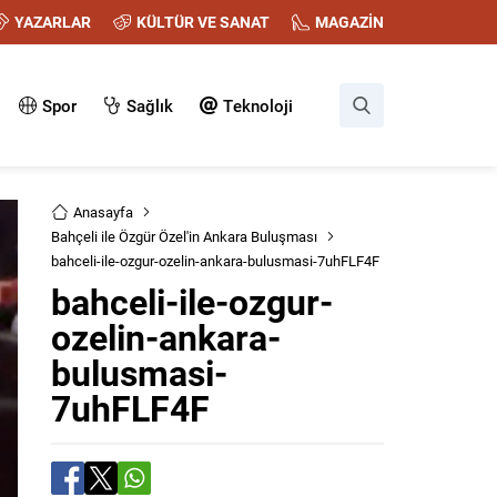
YAZARLAR
KÜLTÜR VE SANAT
MAGAZİN
Spor
Sağlık
Teknoloji
Anasayfa
Bahçeli ile Özgür Özel'in Ankara Buluşması
bahceli-ile-ozgur-ozelin-ankara-bulusmasi-7uhFLF4F
bahceli-ile-ozgur-
ozelin-ankara-
bulusmasi-
7uhFLF4F