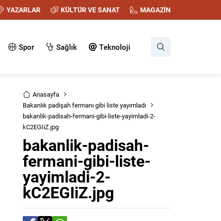
YAZARLAR
KÜLTÜR VE SANAT
MAGAZİN
Spor
Sağlık
Teknoloji
Anasayfa
Bakanlık padişah fermanı gibi liste yayımladı
bakanlik-padisah-fermani-gibi-liste-yayimladi-2-
kC2EGIiZ.jpg
bakanlik-padisah-
fermani-gibi-liste-
yayimladi-2-
kC2EGIiZ.jpg