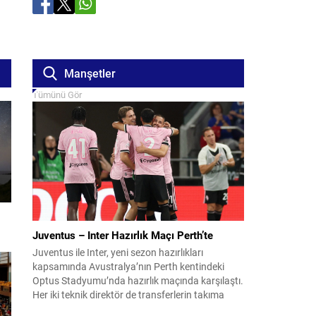
Manşetler
Tümünü Gör
Juventus – Inter Hazırlık Maçı Perth’te
Juventus ile Inter, yeni sezon hazırlıkları
kapsamında Avustralya’nın Perth kentindeki
Optus Stadyumu’nda hazırlık maçında karşılaştı.
Her iki teknik direktör de transferlerin takıma
uyumunu ve oyuncuların fiziksel durumunu