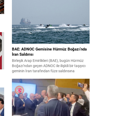
değerlendirmek için bu mücadeleyi kritik bir
prova olarak kullandı. Karşılaşmada iki Türk
futbolcu sahada yer aldı: Juventus’ta Kenan
Yıldız ilk 11’de görev alırken,...
BAE: ADNOC Gemisine Hürmüz Boğazı’nda
İran Saldırısı
Birleşik Arap Emirlikleri (BAE), bugün Hürmüz
Boğazı’ndan geçen ADNOC ile ilişkili bir taşıyıcı
geminin İran tarafından füze saldırısına
uğradığını duyurdu. Yetkililer olayın kontrol altına
alındığını bildirirken saldırıyı kınadı ve Tahran’ı
korsanlıkla suçladı. WAM ajansının aktardığı ilk
açıklamada, ADNOC’a ait bir geminin sabah
saatlerinde hedef alındığı belirtildi; ilerleyen
dakikalarda ise BAE...