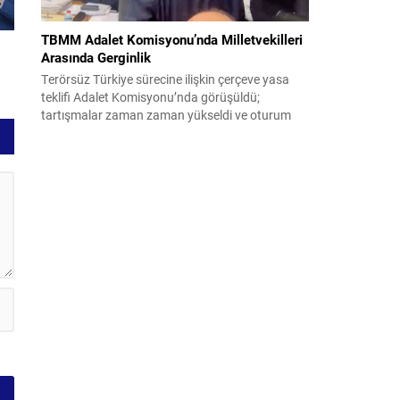
TBMM Adalet Komisyonu’nda Milletvekilleri
Arasında Gerginlik
Terörsüz Türkiye sürecine ilişkin çerçeve yasa
teklifi Adalet Komisyonu’nda görüşüldü;
tartışmalar zaman zaman yükseldi ve oturum
kısa süreliğine kesintiye uğradı. Komisyon
çalışmalarında kimi milletvekilleri arasında sözlü
gerilim yaşandı, daha sonra fiziksel arbede çıktı.
Görüşme sırasında İyi Parti ile MHP milletvekilleri
arasında söz düellosu başladı; taraflar birbirlerini
sert ifadelerle eleştirdi. Tartışma...