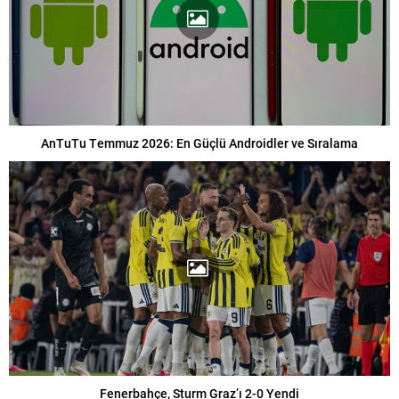
AnTuTu Temmuz 2026: En Güçlü Androidler ve Sıralama
Fenerbahçe, Sturm Graz’ı 2-0 Yendi