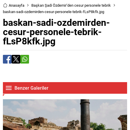
Anasayfa
Başkan Şadi Özdemir’den cesur personele tebrik
baskan-sadi-ozdemirden-cesur-personele-tebrik-fLsP8kfk.jpg
baskan-sadi-ozdemirden-
cesur-personele-tebrik-
fLsP8kfk.jpg
Benzer Galeriler