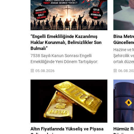
“Engelli Emekliliğinde Kazanılmış
Bina Metre
Haklar Korunmalı, Belirsizlikler Son
Güncellen
Bulmalı”
Hazine ve M
7538 Sayılı Kanun Sonrası Engelli
Şehircilik v
Emekliliğinde Yeni Dönem Tartışılıyor:
ortak düze
Binlerce Vatandaş Hak Kaybı Endişesi
yayımlanara
05.08.2026
06.08.20
Yaşıyor Engelli Emeklilik Dayanışma
vergisi hes
Derneği (EMED) Başkanı Nazlı Tetik, 15
normal inşa
Ocak 2025 tarihinde yürürlüğe giren 7538
tebliğ; konu
sayılı Sosyal Sigortalar ve Genel Sağlık
sağlık yapıl
Sigortası Kanunu’nda Değişiklik
türünün esa
Yapılmasına Dair Kanun’un ardından
belirliyor.
engelli emekliliği sisteminde yaşanan
değişikliklerin binlerce engelli...
Altın Fiyatlarında Yükseliş ve Piyasa
Hürmüz Rot