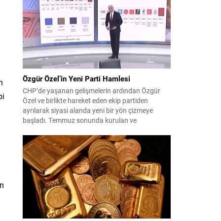
çıktısı, üç ülkenin imza attığı Mekke Ortak
Savunma Anlaşması oldu. Anlaşma; ortak
güvenlik yaklaşımıyla bölgesel barış, istikrar...
Özgür Özel’in Yeni Parti Hamlesi
n
CHP’de yaşanan gelişmelerin ardından Özgür
bi
Özel ve birlikte hareket eden ekip partiden
ayrılarak siyasi alanda yeni bir yön çizmeye
başladı. Temmuz sonunda kurulan ve
kamuoyunda “Yeni Parti” olarak anılan oluşum,
kısa sürede muhalif medyanın gündemine girdi.
Kuruluşun hemen ardından bazı anket sonuçları
kamuoyuna yansıyınca, partinin tabanda karşılık
bulduğu iddiaları gündemi...
ün