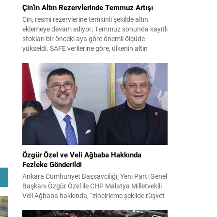
Çin’in Altın Rezervlerinde Temmuz Artışı
Çin, resmi rezervlerine temkinli şekilde altın
eklemeye devam ediyor; Temmuz sonunda kayıtlı
stokları bir önceki aya göre önemli ölçüde
yükseldi. SAFE verilerine göre, ülkenin altın
rezervleri Temmuz’da 640 bin ons artış
göstererek 76.080.000 ons seviyesine ulaştı. Bu
artış, Çin’in aylık alımlarında yıl içinde dikkat
çeken bir yükselişi temsil ediyor. Temmuz...
Özgür Özel ve Veli Ağbaba Hakkında
Fezleke Gönderildi
Ankara Cumhuriyet Başsavcılığı, Yeni Parti Genel
Başkanı Özgür Özel ile CHP Malatya Milletvekili
Veli Ağbaba hakkında, “zincirleme şekilde rüşvet
almak” suçlamasıyla düzenlenen fezlekeleri
Adalet Bakanlığı’na sevk etti. Fezlekeler, 31 Mart