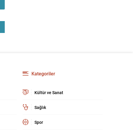
güçlendirmeyi amaçlıyor. AK Parti Genel
Başkanvekili Efkan Ala, teklifin 360’a yakın
milletvekilinin imzasıyla TBMM Başkanlığı’na
verildiğini belirterek, hem siyasi hem de
toplumsal düzeyde önemli bir destek
bulunduğunu...
Kategoriler
Kültür ve Sanat
Sağlık
Spor