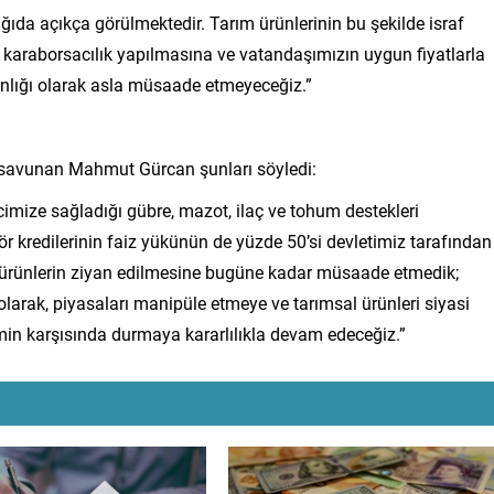
ıda açıkça görülmektedir. Tarım ürünlerinin bu şekilde israf
k karaborsacılık yapılmasına ve vatandaşımızın uygun fiyatlarla
nlığı olarak asla müsaade etmeyeceğiz.”
iğini savunan Mahmut Gürcan şunları söyledi:
imize sağladığı gübre, mazot, ilaç ve tohum destekleri
tör kredilerinin faiz yükünün de yüzde 50’si devletimiz tarafından
len ürünlerin ziyan edilmesine bugüne kadar müsaade etmedik;
larak, piyasaları manipüle etmeye ve tarımsal ürünleri siyasi
imin karşısında durmaya kararlılıkla devam edeceğiz.”