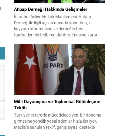
e
Ahbap Derneği Hakkında Gelişmeler
İstanbul Asliye Hukuk Mahkemesi, Ahbap
Derneği ile ilgili açılan davada yönetim için
e
kayyum atanmasına ve derneğin tüm
faaliyetlerinin tedbiren durdurulmasına karar
verdi. Daha önce mali denetim amaçlı kayyum
m
kararı verilmiş olup son adım doğrudan yönetime
ma,
ilişkin bir tedbir niteliği taşıyor. İstanbul Emniyet
Müdürlüğü Mali Suçlarla Mücadele Şube
Müdürlüğü ve İstanbul...
Milli Dayanışma ve Toplumsal Bütünleşme
Teklifi
Türkiye’nin terörle mücadelede yeni bir döneme
girmesine yönelik yasal adımlar hızla ilerliyor.
Meclis’e sunulan teklif, geniş siyasi destekle
birlikte toplumsal barış ve güvenliği