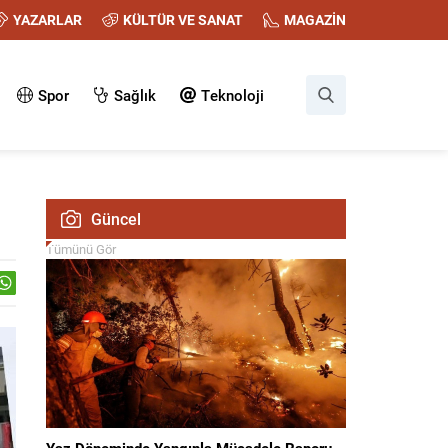
YAZARLAR
KÜLTÜR VE SANAT
MAGAZİN
Spor
Sağlık
Teknoloji
Güncel
Tümünü Gör
Yaz Döneminde Yangınla Mücadele Raporu