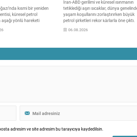
İran-ABD gerilimi ve küresel ısınmanın
azı’nda kısmi bir yeniden
tetiklediği aşırı sıcaklar, dünya genelind
entisi, küresel petrol
yaşam koşullarını zorlaştırırken büyük
a aşağı yönlü hareketi
petrol şirketleri rekor kârlarla öne çıktı.
WTI ham petrol üç seanstan
Enerji piyasalarındaki dalgalanmalar v
26
06.08.2026
 başına yaklaşık 73 dolar
yükselen talep, şirketlerin bilanço
de işlem görürken, Türkiye
tablolarında belirgin iyileşmeye yol açtı.
n takip ettiği Brent petrol ise
Rafineri marjlarındaki güçlenme ve ha
dolar civarındaydı. İran ile
petrol ile doğal gaz fiyatlarındaki sıçra
sında varılan ve Hürmüz
dev enerji firmalarının üçüncü çeyrek
ternatif bir nakliye...
performanslarını...
osta adresim ve site adresim bu tarayıcıya kaydedilsin.