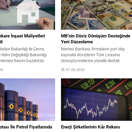
kare İnşaat Maliyetleri
MB’nin Döviz Dönüşüm Desteğinde
di
Yeni Düzenleme
aliye Bakanlığı ile Çevre,
Merkez Bankası, firmaların yurt dışı
e İklim Değişikliği Bakanlığı
kaynaklı dövizlerini Türk Lirasına
nlemesi Resmi Gazete’de
dönüştürmelerine yönelik destek
k yürürlüğe girdi ve emlak
uygulamasında önemli değişiklikler
26
01.08.2026
abında kullanılacak metrekare
getirdi. Yeni düzenleme ile destekten
at maliyetleri yenilendi. Yeni
yararlanma, firmaların ürettiği katma
t, sanayi tesisi, otel, eğitim ve
değere göre şekillenecek ve karlılık ile iş
arı gibi çok sayıda bina
gücü maliyetleri dikkate alınacak. Aracı
s alınacak maliyetlerini
ihracatçılara ilişkin düzenleme de
 Bu düzenlemeyle, 2027...
yenilendi: Katma değere dayalı limitlerin
dolduran aracı ihracatçılar, katma
değeri...
ası İle Petrol Fiyatlarında
Enerji Şirketlerinin Kâr Rekoru