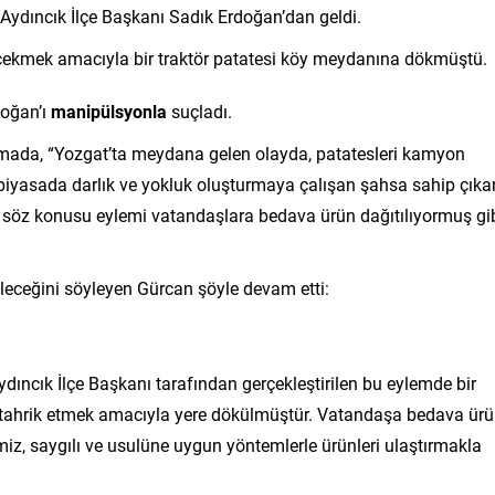
 Aydıncık İlçe Başkanı Sadık Erdoğan’dan geldi.
i çekmek amacıyla bir traktör patatesi köy meydanına dökmüştü.
doğan’ı
manipülsyonla
suçladı.
mada, “Yozgat’ta meydana gelen olayda, patatesleri kamyon
 piyasada darlık ve yokluk oluşturmaya çalışan şahsa sahip çıka
n, söz konusu eylemi vatandaşlara bedava ürün dağıtılıyormuş gi
bileceğini söyleyen Gürcan şöyle devam etti:
ıncık İlçe Başkanı tarafından gerçekleştirilen bu eylemde bir
 tahrik etmek amacıyla yere dökülmüştür. Vatandaşa bedava ür
temiz, saygılı ve usulüne uygun yöntemlerle ürünleri ulaştırmakla