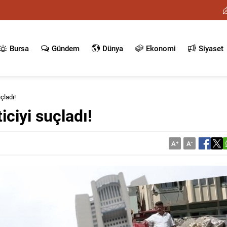
Bursa
Gündem
Dünya
Ekonomi
Siyaset
çladı!
iciyi suçladı!
A
+
A
-