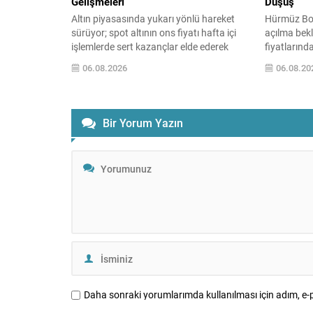
Gelişmeleri
Düşüş
Altın piyasasında yukarı yönlü hareket
Hürmüz Boğ
sürüyor; spot altının ons fiyatı hafta içi
açılma bekl
işlemlerde sert kazançlar elde ederek
fiyatlarınd
4.285,84 dolar seviyesini test etti ve 18
sürdürdü. 
06.08.2026
06.08.20
Haziran’dan bu yana görülen en yüksek
sonra varil
noktaya çıktı. Bu yükselişte, Hürmüz
seviyelerin
Boğazı’na ilişkin gelişmelerin petrol
piyasalarını
fiyatlarını baskılaması ve böylece
yaklaşık 78 
Bir Yorum Yazın
enflasyon ve faiz beklentilerindeki
Umman ara
rahatlamanın etkisi öne...
üzerinden al
Daha sonraki yorumlarımda kullanılması için adım, e-p