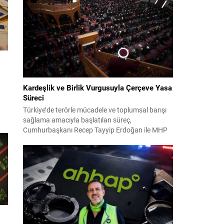
2024 yerel seçimleri ve 4-5 Kasım 2023’teki CHP
38. Olağan Kurultayı sürecine ilişkin iddiaları
kapsıyor. Daha önce Antalya ve İstanbul...
Kardeşlik ve Birlik Vurgusuyla Çerçeve Yasa
Süreci
Türkiye’de terörle mücadele ve toplumsal barışı
sağlama amacıyla başlatılan süreç,
Cumhurbaşkanı Recep Tayyip Erdoğan ile MHP
Lideri Devlet Bahçeli’nin ortak girişimleriyle yeni
bir döneme girdi. Yaklaşık iki yıldır devam eden
çalışmaların ardından şimdi sürecin yasal zemini,
12 maddelik bir çerçeve yasa ile şekillendiriliyor.
i
Bugün komisyonda görüşülecek olan bu yasa
taslağı,...