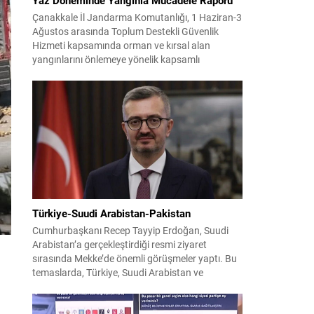
Çanakkale İl Jandarma Komutanlığı, 1 Haziran-3
Ağustos arasında Toplum Destekli Güvenlik
Hizmeti kapsamında orman ve kırsal alan
yangınlarını önlemeye yönelik kapsamlı
bilgilendirme çalışmaları yürüttü. On iki ilçede
görev yapan 178 tim ve 742 personel, sahada
aktif olarak halkı bilinçlendirdi ve denetim
faaliyetleri gerçekleştirdi. Faaliyetler esnasında
bin 315 biçerdöver ve balya...
Türkiye-Suudi Arabistan-Pakistan
Cumhurbaşkanı Recep Tayyip Erdoğan, Suudi
Arabistan’a gerçekleştirdiği resmi ziyaret
sırasında Mekke’de önemli görüşmeler yaptı. Bu
temaslarda, Türkiye, Suudi Arabistan ve
Pakistan arasında savunma alanında yeni bir iş
birliği çerçevesi oluşturuldu. Ziyaretin en somut