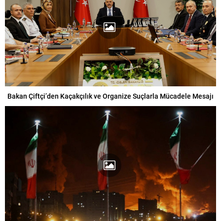
Bakan Çiftçi’den Kaçakçılık ve Organize Suçlarla Mücadele Mesajı