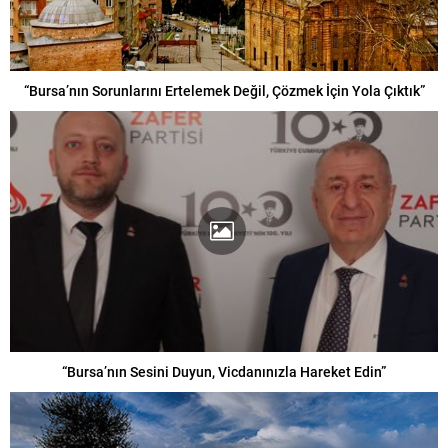
“Bursa’nın Sorunlarını Ertelemek Değil, Çözmek İçin Yola Çıktık”
“Bursa’nın Sesini Duyun, Vicdanınızla Hareket Edin”