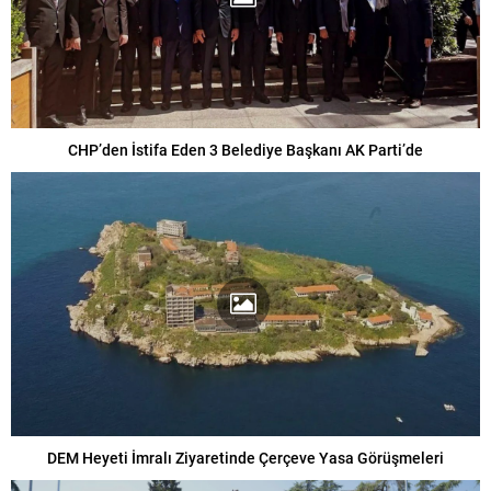
CHP’den İstifa Eden 3 Belediye Başkanı AK Parti’de
DEM Heyeti İmralı Ziyaretinde Çerçeve Yasa Görüşmeleri