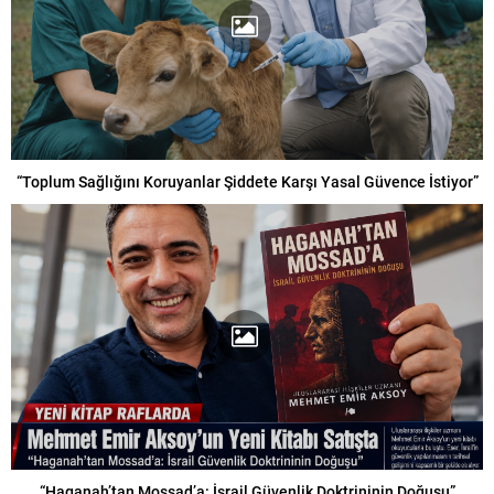
“Toplum Sağlığını Koruyanlar Şiddete Karşı Yasal Güvence İstiyor”
“Haganah’tan Mossad’a: İsrail Güvenlik Doktrininin Doğuşu”