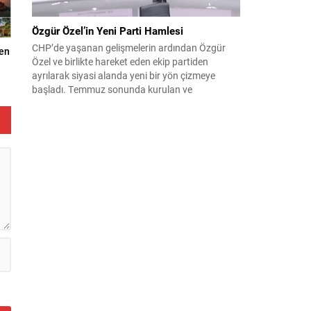
Özgür Özel’in Yeni Parti Hamlesi
CHP’de yaşanan gelişmelerin ardından Özgür
den
Özel ve birlikte hareket eden ekip partiden
ayrılarak siyasi alanda yeni bir yön çizmeye
başladı. Temmuz sonunda kurulan ve
kamuoyunda “Yeni Parti” olarak anılan oluşum,
kısa sürede muhalif medyanın gündemine girdi.
Kuruluşun hemen ardından bazı anket sonuçları
kamuoyuna yansıyınca, partinin tabanda karşılık
bulduğu iddiaları gündemi...