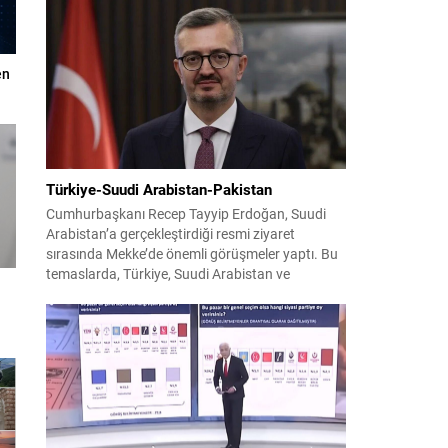
görev yapan 178 tim ve 742 personel, sahada
aktif olarak halkı bilinçlendirdi ve denetim
faaliyetleri gerçekleştirdi. Faaliyetler esnasında
bin 315 biçerdöver ve balya...
en
Türkiye-Suudi Arabistan-Pakistan
Cumhurbaşkanı Recep Tayyip Erdoğan, Suudi
Arabistan’a gerçekleştirdiği resmi ziyaret
sırasında Mekke’de önemli görüşmeler yaptı. Bu
temaslarda, Türkiye, Suudi Arabistan ve
Pakistan arasında savunma alanında yeni bir iş
birliği çerçevesi oluşturuldu. Ziyaretin en somut
çıktısı, üç ülkenin imza attığı Mekke Ortak
Savunma Anlaşması oldu. Anlaşma; ortak
güvenlik yaklaşımıyla bölgesel barış, istikrar...