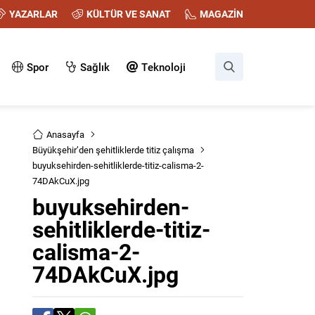
YAZARLAR
KÜLTÜR VE SANAT
MAGAZİN
Spor
Sağlık
Teknoloji
Anasayfa
Büyükşehir’den şehitliklerde titiz çalışma
buyuksehirden-sehitliklerde-titiz-calisma-2-
74DAkCuX.jpg
buyuksehirden-
sehitliklerde-titiz-
calisma-2-
74DAkCuX.jpg