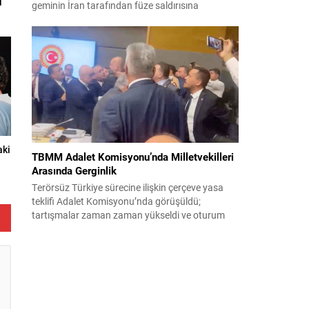
i
geminin İran tarafından füze saldırısına
uğradığını duyurdu. Yetkililer olayın kontrol altına
alındığını bildirirken saldırıyı kınadı ve Tahran’ı
korsanlıkla suçladı. WAM ajansının aktardığı ilk
açıklamada, ADNOC’a ait bir geminin sabah
saatlerinde hedef alındığı belirtildi; ilerleyen
dakikalarda ise BAE...
aki
TBMM Adalet Komisyonu’nda Milletvekilleri
Arasında Gerginlik
Terörsüz Türkiye sürecine ilişkin çerçeve yasa
teklifi Adalet Komisyonu’nda görüşüldü;
tartışmalar zaman zaman yükseldi ve oturum
kısa süreliğine kesintiye uğradı. Komisyon
çalışmalarında kimi milletvekilleri arasında sözlü
gerilim yaşandı, daha sonra fiziksel arbede çıktı.
Görüşme sırasında İyi Parti ile MHP milletvekilleri
arasında söz düellosu başladı; taraflar birbirlerini
sert ifadelerle eleştirdi. Tartışma...