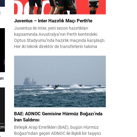
z
Juventus – Inter Hazırlık Maçı Perth’te
Juventus ile Inter, yeni sezon hazırlıkları
kapsamında Avustralya’nın Perth kentindeki
Optus Stadyumu’nda hazırlık maçında karşılaştı.
Her iki teknik direktör de transferlerin takıma
uyumunu ve oyuncuların fiziksel durumunu
değerlendirmek için bu mücadeleyi kritik bir
prova olarak kullandı. Karşılaşmada iki Türk
futbolcu sahada yer aldı: Juventus’ta Kenan
Yıldız ilk 11’de görev alırken,...
rı
BAE: ADNOC Gemisine Hürmüz Boğazı’nda
İran Saldırısı
Birleşik Arap Emirlikleri (BAE), bugün Hürmüz
Boğazı’ndan geçen ADNOC ile ilişkili bir taşıyıcı