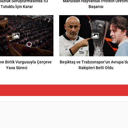
suzluk Soruşturmasında 53
Maruldan Hayvansal Protein Üretim
Tutuklu İçin Karar
Başarısı
 ve Birlik Vurgusuyla Çerçeve
Beşiktaş ve Trabzonspor’un Avrupa’d
Yasa Süreci
Rakipleri Belli Oldu