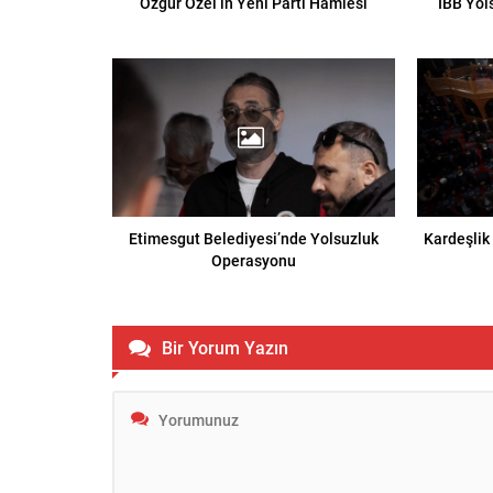
Özgür Özel’in Yeni Parti Hamlesi
İBB Yol
Etimesgut Belediyesi’nde Yolsuzluk
Kardeşlik
Operasyonu
Bir Yorum Yazın