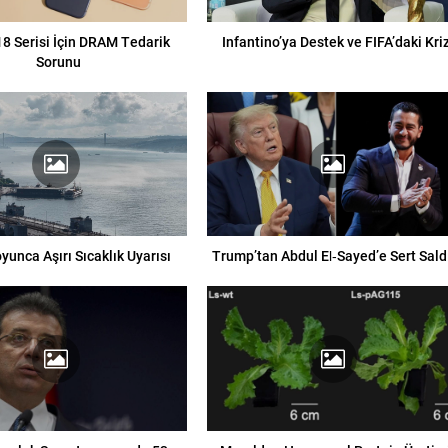
8 Serisi İçin DRAM Tedarik
Infantino’ya Destek ve FIFA’daki Kri
Sorunu
yunca Aşırı Sıcaklık Uyarısı
Trump’tan Abdul El‑Sayed’e Sert Saldı