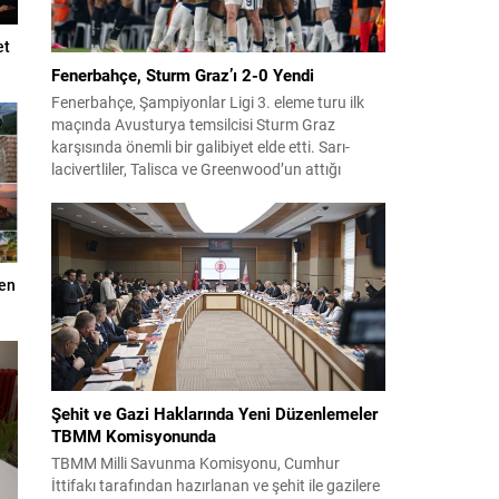
et
Fenerbahçe, Sturm Graz’ı 2-0 Yendi
Fenerbahçe, Şampiyonlar Ligi 3. eleme turu ilk
maçında Avusturya temsilcisi Sturm Graz
karşısında önemli bir galibiyet elde etti. Sarı-
lacivertliler, Talisca ve Greenwood’un attığı
gollerle sahadan 2-0 üstün ayrıldı ve rövanş
öncesi avantaj sağladı. Karşılaşma sonrası
takım yönetimi mücadeleyi değerlendirdi ve
gelecek planlarına dair bilgi verdi. Futboldan
sorumlu yönetici Cihan Kamer,...
den
Şehit ve Gazi Haklarında Yeni Düzenlemeler
TBMM Komisyonunda
TBMM Milli Savunma Komisyonu, Cumhur
İttifakı tarafından hazırlanan ve şehit ile gazilere