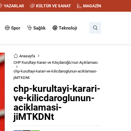
YAZARLAR
KÜLTÜR VE SANAT
MAGAZİN
Spor
Sağlık
Teknoloji
Anasayfa
CHP Kurultayı Kararı ve Kılıçdaroğlu’nun Açıklaması
chp-kurultayi-karari-ve-kilicdaroglunun-aciklamasi-
jiMTKDNt
chp-kurultayi-karari-
ve-kilicdaroglunun-
aciklamasi-
jiMTKDNt