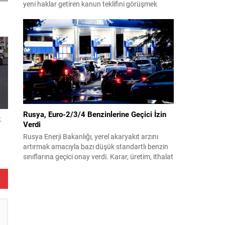
yeni haklar getiren kanun teklifini görüşmek
üzere toplandı. Görüşmelerin sonunda teklif
komisyonda kabul edildi ve bir dizi düzenleme
benimsendi. Teklif kapsamında, vazife
malullerinden hayatını kaybedenlerin anne ve
babalarına bağlanacak aylık tutarının, net asgari
ücretin altında olmayacağı hükme bağlanıyor....
Rusya, Euro-2/3/4 Benzinlerine Geçici İzin
k
Verdi
Rusya Enerji Bakanlığı, yerel akaryakıt arzını
artırmak amacıyla bazı düşük standartlı benzin
sınıflarına geçici onay verdi. Karar, üretim, ithalat
ve satışa yönelik uygulanacak sınırlamaları 1
Temmuz 2027’ye kadar kaldırıyor. Açıklamada
bu düzenlemenin kalıcı bir çevre politikası
değişikliği anlamına gelmediği vurgulanıyor;
kararın geçici olduğu ve uzun vadeli çevre
hedeflerinden sapma amaçlanmadığı...