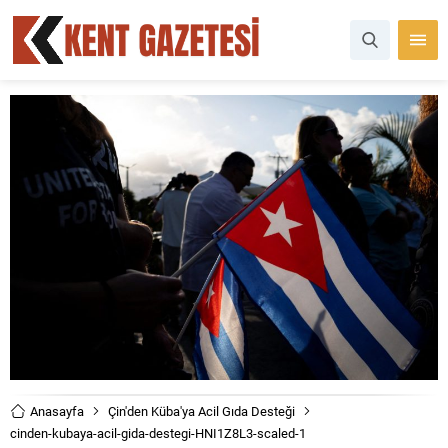
Anasayfa
Çin'den Küba'ya Acil Gıda Desteği
cinden-kubaya-acil-gida-destegi-HNI1Z8L3-scaled-1