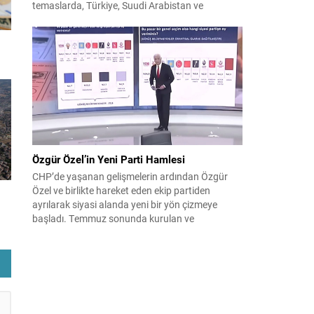
temaslarda, Türkiye, Suudi Arabistan ve
Pakistan arasında savunma alanında yeni bir iş
birliği çerçevesi oluşturuldu. Ziyaretin en somut
çıktısı, üç ülkenin imza attığı Mekke Ortak
Savunma Anlaşması oldu. Anlaşma; ortak
güvenlik yaklaşımıyla bölgesel barış, istikrar...
Özgür Özel’in Yeni Parti Hamlesi
CHP’de yaşanan gelişmelerin ardından Özgür
Özel ve birlikte hareket eden ekip partiden
ayrılarak siyasi alanda yeni bir yön çizmeye
başladı. Temmuz sonunda kurulan ve
kamuoyunda “Yeni Parti” olarak anılan oluşum,
kısa sürede muhalif medyanın gündemine girdi.
Kuruluşun hemen ardından bazı anket sonuçları
kamuoyuna yansıyınca, partinin tabanda karşılık
bulduğu iddiaları gündemi...