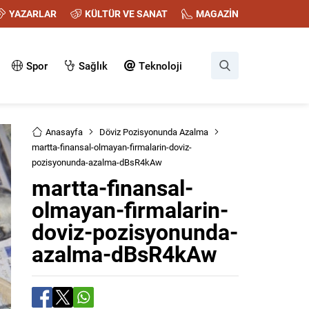
YAZARLAR
KÜLTÜR VE SANAT
MAGAZİN
Spor
Sağlık
Teknoloji
Anasayfa
Döviz Pozisyonunda Azalma
martta-finansal-olmayan-firmalarin-doviz-
pozisyonunda-azalma-dBsR4kAw
martta-finansal-
olmayan-firmalarin-
doviz-pozisyonunda-
azalma-dBsR4kAw