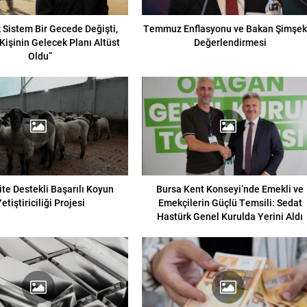
ık Sistem Bir Gecede Değişti,
Temmuz Enflasyonu ve Bakan Şimşek
Kişinin Gelecek Planı Altüst
Değerlendirmesi
Oldu”
ite Destekli Başarılı Koyun
Bursa Kent Konseyi’nde Emekli ve
etiştiriciliği Projesi
Emekçilerin Güçlü Temsili: Sedat
Hastürk Genel Kurulda Yerini Aldı