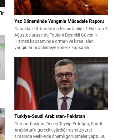
’in
Yaz Döneminde Yangınla Mücadele Raporu
Çanakkale İl Jandarma Komutanlığı, 1 Haziran-3
Ağustos arasında Toplum Destekli Güvenlik
Hizmeti kapsamında orman ve kırsal alan
yangınlarını önlemeye yönelik kapsamlı
bilgilendirme çalışmaları yürüttü. On iki ilçede
görev yapan 178 tim ve 742 personel, sahada
aktif olarak halkı bilinçlendirdi ve denetim
faaliyetleri gerçekleştirdi. Faaliyetler esnasında
bin 315 biçerdöver ve balya...
Türkiye-Suudi Arabistan-Pakistan
Cumhurbaşkanı Recep Tayyip Erdoğan, Suudi
Arabistan’a gerçekleştirdiği resmi ziyaret
sırasında Mekke’de önemli görüşmeler yaptı. Bu