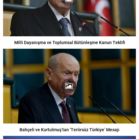
Milli Dayanışma ve Toplumsal Bütünleşme Kanun Teklifi
Bahçeli ve Kurtulmuş’tan ‘Terörsüz Türkiye’ Mesajı