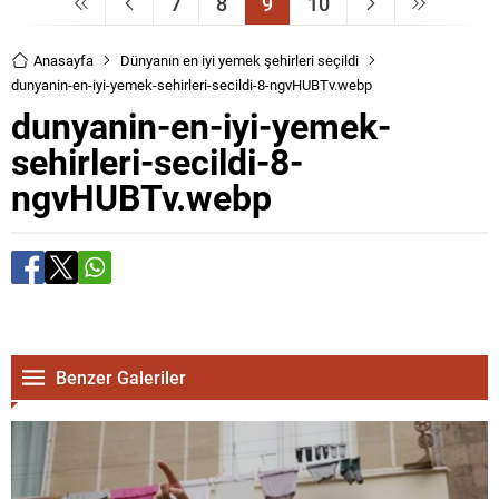
7
8
9
10
Anasayfa
Dünyanın en iyi yemek şehirleri seçildi
dunyanin-en-iyi-yemek-sehirleri-secildi-8-ngvHUBTv.webp
dunyanin-en-iyi-yemek-
sehirleri-secildi-8-
ngvHUBTv.webp
Benzer Galeriler