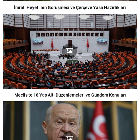
İmralı Heyeti’nin Görüşmesi ve Çerçeve Yasa Hazırlıkları
Meclis’te 18 Yaş Altı Düzenlemeleri ve Gündem Konuları