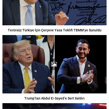
Terörsüz Türkiye İçin Çerçeve Yasa Teklifi TBMM’ye Sunuldu
Trump’tan Abdul El‑Sayed’e Sert Saldırı