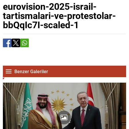
eurovision-2025-israil-
tartismalari-ve-protestolar-
bbQqIc7I-scaled-1
Benzer Galeriler