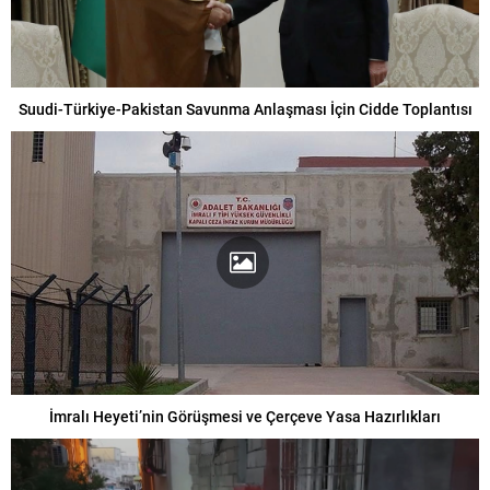
Suudi-Türkiye-Pakistan Savunma Anlaşması İçin Cidde Toplantısı
İmralı Heyeti’nin Görüşmesi ve Çerçeve Yasa Hazırlıkları