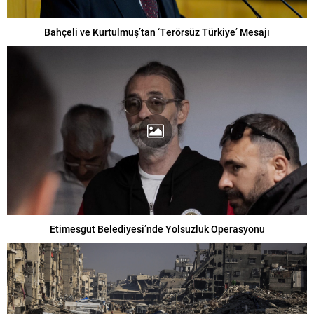
Bahçeli ve Kurtulmuş’tan ‘Terörsüz Türkiye’ Mesajı
Etimesgut Belediyesi’nde Yolsuzluk Operasyonu