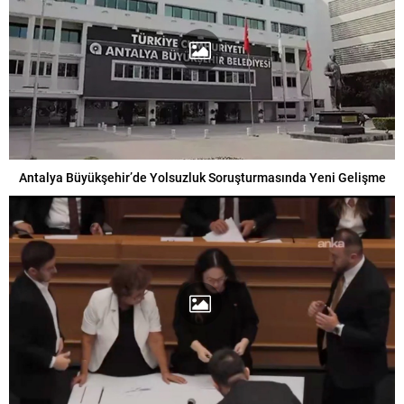
Antalya Büyükşehir’de Yolsuzluk Soruşturmasında Yeni Gelişme