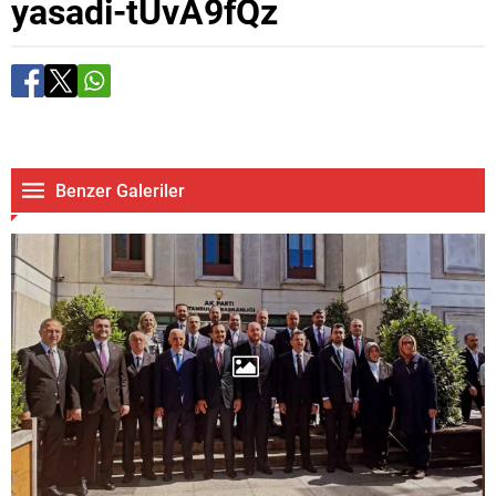
yasadi-tUvA9fQz
Benzer Galeriler