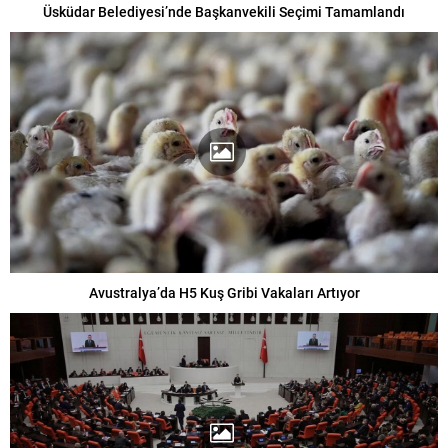
Üsküdar Belediyesi’nde Başkanvekili Seçimi Tamamlandı
Avustralya’da H5 Kuş Gribi Vakaları Artıyor