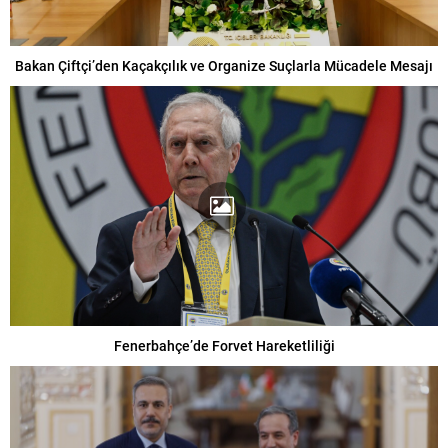
Bakan Çiftçi’den Kaçakçılık ve Organize Suçlarla Mücadele Mesajı
Fenerbahçe’de Forvet Hareketliliği