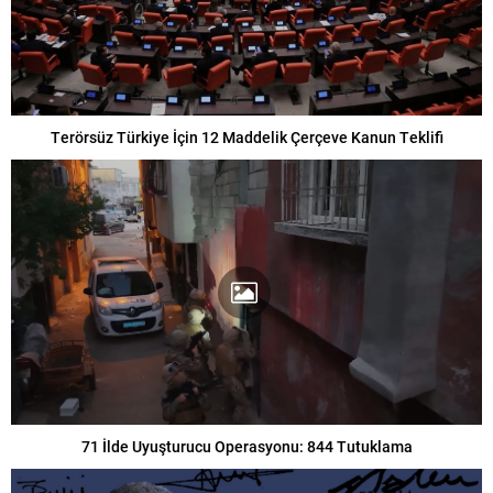
Terörsüz Türkiye İçin 12 Maddelik Çerçeve Kanun Teklifi
71 İlde Uyuşturucu Operasyonu: 844 Tutuklama