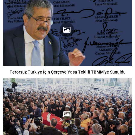
Terörsüz Türkiye İçin Çerçeve Yasa Teklifi TBMM’ye Sunuldu