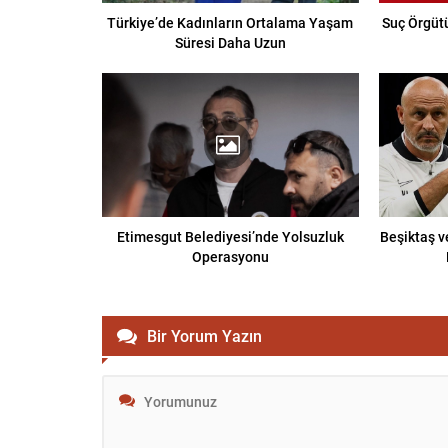
Türkiye’de Kadınların Ortalama Yaşam
Suç Örgütü
Süresi Daha Uzun
Etimesgut Belediyesi’nde Yolsuzluk
Beşiktaş v
Operasyonu
Bir Yorum Yazın