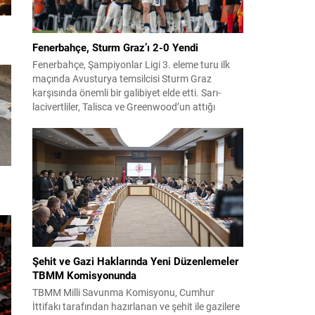
Fenerbahçe, Sturm Graz’ı 2-0 Yendi
Fenerbahçe, Şampiyonlar Ligi 3. eleme turu ilk
maçında Avusturya temsilcisi Sturm Graz
karşısında önemli bir galibiyet elde etti. Sarı-
lacivertliler, Talisca ve Greenwood’un attığı
gollerle sahadan 2-0 üstün ayrıldı ve rövanş
öncesi avantaj sağladı. Karşılaşma sonrası
takım yönetimi mücadeleyi değerlendirdi ve
gelecek planlarına dair bilgi verdi. Futboldan
sorumlu yönetici Cihan Kamer,...
Şehit ve Gazi Haklarında Yeni Düzenlemeler
TBMM Komisyonunda
TBMM Milli Savunma Komisyonu, Cumhur
İttifakı tarafından hazırlanan ve şehit ile gazilere