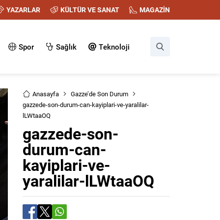
YAZARLAR
KÜLTÜR VE SANAT
MAGAZİN
Spor
Sağlık
Teknoloji
Anasayfa
Gazze’de Son Durum
gazzede-son-durum-can-kayiplari-ve-yaralilar-
lLWtaaOQ
gazzede-son-
durum-can-
kayiplari-ve-
yaralilar-lLWtaaOQ