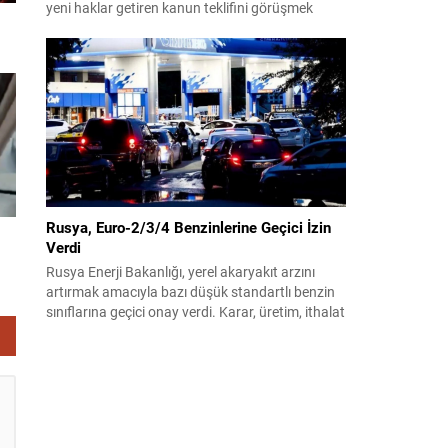
yeni haklar getiren kanun teklifini görüşmek
üzere toplandı. Görüşmelerin sonunda teklif
komisyonda kabul edildi ve bir dizi düzenleme
benimsendi. Teklif kapsamında, vazife
malullerinden hayatını kaybedenlerin anne ve
babalarına bağlanacak aylık tutarının, net asgari
ücretin altında olmayacağı hükme bağlanıyor....
Rusya, Euro-2/3/4 Benzinlerine Geçici İzin
Verdi
Rusya Enerji Bakanlığı, yerel akaryakıt arzını
artırmak amacıyla bazı düşük standartlı benzin
sınıflarına geçici onay verdi. Karar, üretim, ithalat
ve satışa yönelik uygulanacak sınırlamaları 1
Temmuz 2027’ye kadar kaldırıyor. Açıklamada
bu düzenlemenin kalıcı bir çevre politikası
değişikliği anlamına gelmediği vurgulanıyor;
kararın geçici olduğu ve uzun vadeli çevre
hedeflerinden sapma amaçlanmadığı...