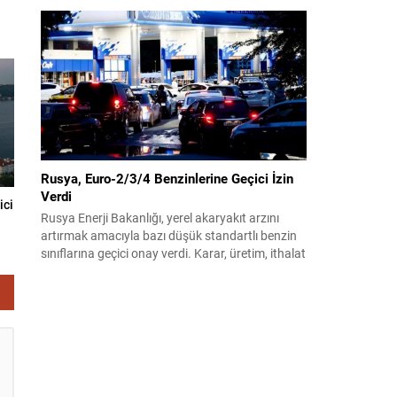
üzere toplandı. Görüşmelerin sonunda teklif
komisyonda kabul edildi ve bir dizi düzenleme
benimsendi. Teklif kapsamında, vazife
malullerinden hayatını kaybedenlerin anne ve
babalarına bağlanacak aylık tutarının, net asgari
ücretin altında olmayacağı hükme bağlanıyor....
Rusya, Euro-2/3/4 Benzinlerine Geçici İzin
Verdi
ici
Rusya Enerji Bakanlığı, yerel akaryakıt arzını
artırmak amacıyla bazı düşük standartlı benzin
sınıflarına geçici onay verdi. Karar, üretim, ithalat
ve satışa yönelik uygulanacak sınırlamaları 1
Temmuz 2027’ye kadar kaldırıyor. Açıklamada
bu düzenlemenin kalıcı bir çevre politikası
değişikliği anlamına gelmediği vurgulanıyor;
kararın geçici olduğu ve uzun vadeli çevre
hedeflerinden sapma amaçlanmadığı...