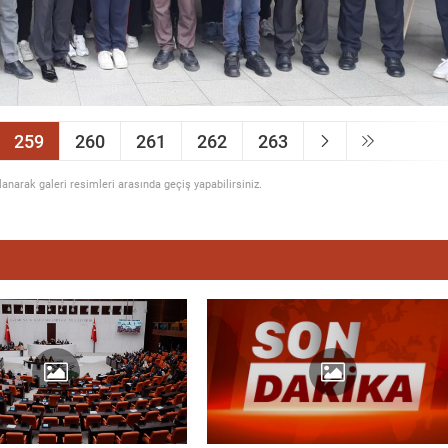
259
260
261
262
263
llanarak galeri resimleri arasında geçiş yapabilirsiniz.