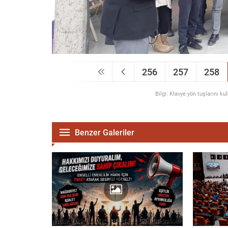
256
257
258
Bilgi: Klavye yön tuşlarını ku
Benzer Galeriler