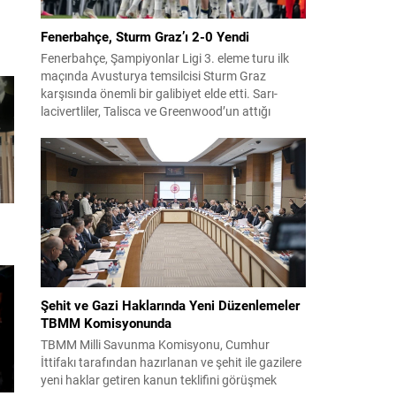
Fenerbahçe, Sturm Graz’ı 2-0 Yendi
Fenerbahçe, Şampiyonlar Ligi 3. eleme turu ilk
maçında Avusturya temsilcisi Sturm Graz
karşısında önemli bir galibiyet elde etti. Sarı-
lacivertliler, Talisca ve Greenwood’un attığı
gollerle sahadan 2-0 üstün ayrıldı ve rövanş
öncesi avantaj sağladı. Karşılaşma sonrası
takım yönetimi mücadeleyi değerlendirdi ve
gelecek planlarına dair bilgi verdi. Futboldan
sorumlu yönetici Cihan Kamer,...
Şehit ve Gazi Haklarında Yeni Düzenlemeler
TBMM Komisyonunda
TBMM Milli Savunma Komisyonu, Cumhur
İttifakı tarafından hazırlanan ve şehit ile gazilere
yeni haklar getiren kanun teklifini görüşmek