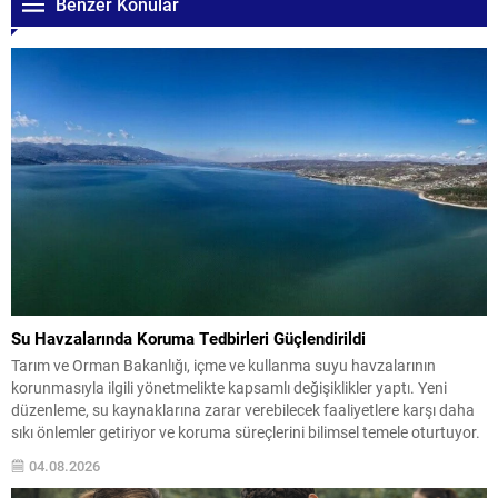
Benzer Konular
Su Havzalarında Koruma Tedbirleri Güçlendirildi
Tarım ve Orman Bakanlığı, içme ve kullanma suyu havzalarının
korunmasıyla ilgili yönetmelikte kapsamlı değişiklikler yaptı. Yeni
düzenleme, su kaynaklarına zarar verebilecek faaliyetlere karşı daha
sıkı önlemler getiriyor ve koruma süreçlerini bilimsel temele oturtuyor.
Havzalarda ortaya çıkabilecek noktasal ve yayılı kirlilik kaynaklarının
04.08.2026
önlenmesi için ilgili kurumlar gerekli tedbirleri almakla yükümlü