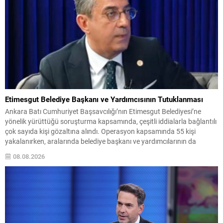
Etimesgut Belediye Başkanı ve Yardımcısının Tutuklanması
Ankara Batı Cumhuriyet Başsavcılığı’nın Etimesgut Belediyesi’ne
yönelik yürüttüğü soruşturma kapsamında, çeşitli iddialarla bağlantılı
çok sayıda kişi gözaltına alındı. Operasyon kapsamında 55 kişi
yakalanırken, aralarında belediye başkanı ve yardımcılarının da
bulunduğu kişiler hakkında soruşturma başlatıldı. Soruşturma; suç
08.08.2026
işlemek amacıyla örgüt kurma, zimmet, rüşvet, irtikap, ihaleye fesat
karıştırma, edimin ifasına fesat karıştırma...