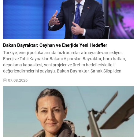
Bakan Bayraktar: Ceyhan ve Enerjide Yeni Hedefler
Türkiye, enerji politikalarında hızlı adımlar atmaya devam ediyor.
Enerji ve Tabii Kaynaklar Bakanı Alparslan Bayraktar, boru hatları,
depolama kapasitesi, yeni projeler ve üretim hedefleriyle ilgili
değerlendirmelerini paylaştı. Bakan Bayraktar, Şırnak Silopi’den
Adana Ceyhan’a uzanan boru hatlarının günlük 1,5 milyon varil
07.08.2026
kapasiteye sahip olduğunu, bunun daha da genişletilerek 2,5 milyon
varile...