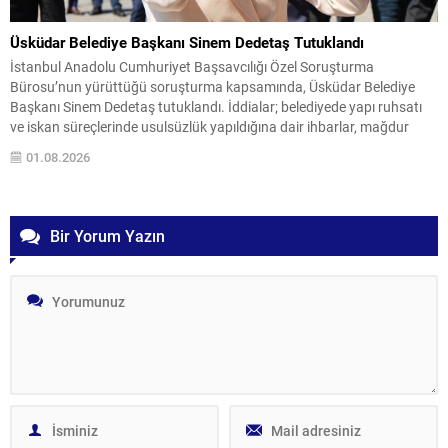
Üsküdar Belediye Başkanı Sinem Dedetaş Tutuklandı
İstanbul Anadolu Cumhuriyet Başsavcılığı Özel Soruşturma
Bürosu’nun yürüttüğü soruşturma kapsamında, Üsküdar Belediye
Başkanı Sinem Dedetaş tutuklandı. İddialar; belediyede yapı ruhsatı
ve iskan süreçlerinde usulsüzlük yapıldığına dair ihbarlar, mağdur
beyanları ve etkin pişmanlıktan yararlanan şüphelilerin ifadeleri
01.08.2026
üzerine şekillendi. 29 Temmuz sabahı İstanbul’da 11 adrese
düzenlenen eş zamanlı operasyonda belediye kadrosundan ve...
Bir Yorum Yazın