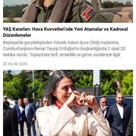
YAŞ Kararları: Hava Kuvvetleri’nde Yeni Atamalar ve Kadrosal
Düzenlemeler
Beştepe’de gerçekleştirilen Yüksek Askeri Şura (YAŞ) toplantısı,
Cumhurbaşkanı Recep Tayyip Erdoğan’ın başkanlığında 2 saat 20
dakika sürdü. Toplantıda terfi, emeklilik ve görev süreleriyle ilgili
kararlar ele alındı. YAŞ kararları kapsamında kuvvet komutanlıkları ile
04.08.2026
üst düzey rütbelerdeki değişiklikler açıklandı; atama ve süre
uzatmaları ile bazı personelin emekliliğe sevkleri belirlendi. Hava
Kuvvetleri...