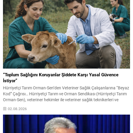
olacak....
“Toplum Sağlığını Koruyanlar Şiddete Karşı Yasal Güvence
İstiyor”
Hürriyetçi Tarım Orman-Sen’den Veteriner Sağlık Çalışanlarına “Beyaz
Kod” Çağrısı… Hürriyetçi Tarım ve Orman Sendikası (Hürriyetçi Tarım
Orman-Sen), veteriner hekimler ile veteriner sağlık teknikerleri ve
teknisyenlerine yönelik artan şiddet olaylarına dikkat çekerek, sağlık
02.08.2026
çalışanlarına uygulanan “Beyaz Kod” sisteminin veteriner sağlık
çalışanlarını da kapsaması amacıyla kanun teklifi hazırladıklarını
açıkladı. Sendika, Çorum’da görev...