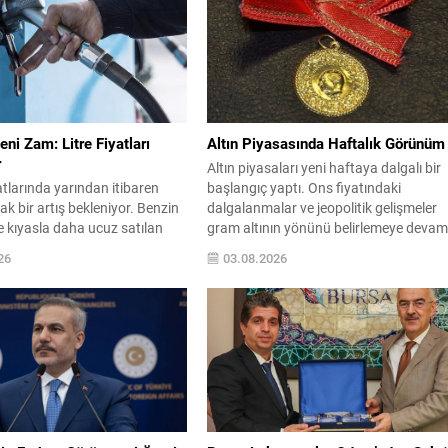
ni Zam: Litre Fiyatları
Altın Piyasasında Haftalık Görünüm
r
Altın piyasaları yeni haftaya dalgalı bir
tlarında yarından itibaren
başlangıç yaptı. Ons fiyatındaki
ak bir artış bekleniyor. Benzin
dalgalanmalar ve jeopolitik gelişmeler
 kıyasla daha ucuz satılan
gram altının yönünü belirlemeye deva
iyatında yapılması planlanan
ediyor. Geçen hafta ABD ile İran
26
03.08.2026
cilerin cephesinde dikkat çekti.
arasındaki gerilim petrol fiyatlarını yuka
üzenlemeyle litre başına 2,42
çekti; buna karşın Fed’in sıkı para
öngörülüyor. Bu artışın ardından
politikası beklentileri değerlemeleri
e bazı bölge fiyatları farklı
baskıladı ve ons altında düşüşler görül
 oluşacak. Beklenen Bölgesel
Gram ve Ons Fiyatları Gram...
anbul için otogazın...