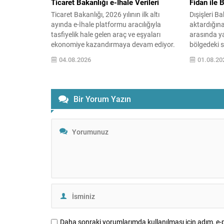
Ticaret Bakanlığı e-İhale Verileri
Fidan ile 
Ticaret Bakanlığı, 2026 yılının ilk altı
Dışişleri B
ayında e-İhale platformu aracılığıyla
aktardığına
tasfiyelik hale gelen araç ve eşyaları
arasında y
ekonomiye kazandırmaya devam ediyor.
bölgedeki s
Bu dönemde gerçekleştirilen ihaleler ve
ele alındı.
04.08.2026
01.08.20
elde edilen gelirler kamuoyuyla paylaşıldı.
sona erdiri
Platform, şeffaflık ve erişilebilirlik ilkeleri
gayretleri 
doğrultusunda işlemeye devam ederek
çatışmaları
hem vatandaşların hem de tüzel kişilerin
durumun iyi
Bir Yorum Yazın
dijital ortamda kolayca işlem
atılabilece
yapmasına...
Diplomatik 
kullanılmas
sağlanması
Daha sonraki yorumlarımda kullanılması için adım, e-p