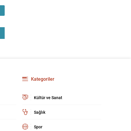
güçlendirmeyi amaçlıyor. AK Parti Genel
Başkanvekili Efkan Ala, teklifin 360’a yakın
milletvekilinin imzasıyla TBMM Başkanlığı’na
verildiğini belirterek, hem siyasi hem de
toplumsal düzeyde önemli bir destek
bulunduğunu...
Kategoriler
Kültür ve Sanat
Sağlık
Spor