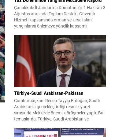
Çanakkale İl Jandarma Komutanlığı, 1 Haziran-3
Ağustos arasında Toplum Destekli Güvenlik
Hizmeti kapsamında orman ve kırsal alan
yangınlarını önlemeye yönelik kapsamlı
bilgilendirme çalışmaları yürüttü. On iki ilçede
görev yapan 178 tim ve 742 personel, sahada
aktif olarak halkı bilinçlendirdi ve denetim
faaliyetleri gerçekleştirdi. Faaliyetler esnasında
bin 315 biçerdöver ve balya...
Türkiye-Suudi Arabistan-Pakistan
Cumhurbaşkanı Recep Tayyip Erdoğan, Suudi
Arabistan’a gerçekleştirdiği resmi ziyaret
sırasında Mekke’de önemli görüşmeler yaptı. Bu
temaslarda, Türkiye, Suudi Arabistan ve
Pakistan arasında savunma alanında yeni bir iş
birliği çerçevesi oluşturuldu. Ziyaretin en somut