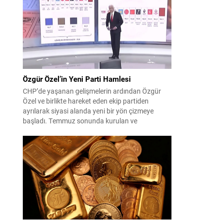
çıktısı, üç ülkenin imza attığı Mekke Ortak
Savunma Anlaşması oldu. Anlaşma; ortak
güvenlik yaklaşımıyla bölgesel barış, istikrar...
Özgür Özel’in Yeni Parti Hamlesi
CHP’de yaşanan gelişmelerin ardından Özgür
Özel ve birlikte hareket eden ekip partiden
ayrılarak siyasi alanda yeni bir yön çizmeye
başladı. Temmuz sonunda kurulan ve
kamuoyunda “Yeni Parti” olarak anılan oluşum,
kısa sürede muhalif medyanın gündemine girdi.
Kuruluşun hemen ardından bazı anket sonuçları
kamuoyuna yansıyınca, partinin tabanda karşılık
bulduğu iddiaları gündemi...