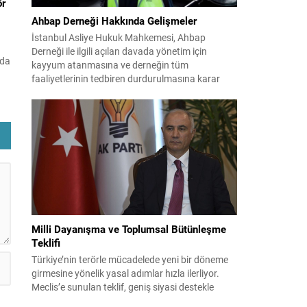
ör
Ahbap Derneği Hakkında Gelişmeler
İstanbul Asliye Hukuk Mahkemesi, Ahbap
Derneği ile ilgili açılan davada yönetim için
nda
kayyum atanmasına ve derneğin tüm
ket
faaliyetlerinin tedbiren durdurulmasına karar
verdi. Daha önce mali denetim amaçlı kayyum
kararı verilmiş olup son adım doğrudan yönetime
ilişkin bir tedbir niteliği taşıyor. İstanbul Emniyet
ğı
Müdürlüğü Mali Suçlarla Mücadele Şube
nin
Müdürlüğü ve İstanbul...
Milli Dayanışma ve Toplumsal Bütünleşme
Teklifi
Türkiye’nin terörle mücadelede yeni bir döneme
girmesine yönelik yasal adımlar hızla ilerliyor.
Meclis’e sunulan teklif, geniş siyasi destekle
birlikte toplumsal barış ve güvenliği