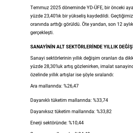
Temmuz 2025 döneminde YD-ÜFE, bir önceki aya k
yüzde 23,40’lık bir yükseliş kaydedildi. Geçtiğimi
oranında arttığı görüldü. Öte yandan, son 12 aylı
gerçekleşti.
SANAYİNİN ALT SEKTÖRLERİNDE YILLIK DEĞİ
Sanayi sektörlerinin yıllık değişim oranları da dik
yüzde 28,30’luk artış gözlenirken, imalat sanayi
özelinde yıllık artışlar ise şöyle sıralandı:
Ara mallarında: %26,47
Dayanıklı tüketim mallarında: %33,74
Dayanıksız tüketim mallarında: %33,82
Enerji sektöründe: %10,44