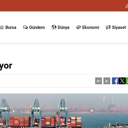
Bursa
Gündem
Dünya
Ekonomi
Siyaset
ıyor
A
+
A
-