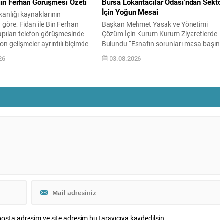
Bin Ferhan Görüşmesi Özeti
Bursa Lokantacılar Odası’ndan Sekt
İçin Yoğun Mesai
akanlığı kaynaklarının
 göre, Fidan ile Bin Ferhan
Başkan Mehmet Yasak ve Yönetimi
apılan telefon görüşmesinde
Çözüm İçin Kurum Kurum Ziyaretlerde
on gelişmeler ayrıntılı biçimde
Bulundu “Esnafın sorunları masa başı
 Taraflar, yaşanan çatışmaların
değil, sahada çözülür” anlayışıyla hare
26
03.08.2026
lmesine yönelik sürdürülen
eden Bursa Lokantacılar ve Benzerleri
değerlendirdi. Görüşmede
Esnaf Odası, sektörün geleceği için
n durdurulması ve insani
kapsamlı temaslarını sürdürüyor
leştirilmesine yönelik
Bursa’da yeme-içme sektörünün yaşadı
k adımlar üzerinde duruldu.
sorunların çözümü, esnafın beklentileri
kanalların etkin biçimde
karşılanması ve sektörün sürdürülebilir
ı ve gerekli koordinasyonun
bir yapıya kavuşması amacıyla
...
çalışmalarını...
osta adresim ve site adresim bu tarayıcıya kaydedilsin.