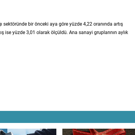
 sektöründe bir önceki aya göre yüzde 4,22 oranında artış
ş ise yüzde 3,01 olarak ölçüldü. Ana sanayi gruplarının aylık