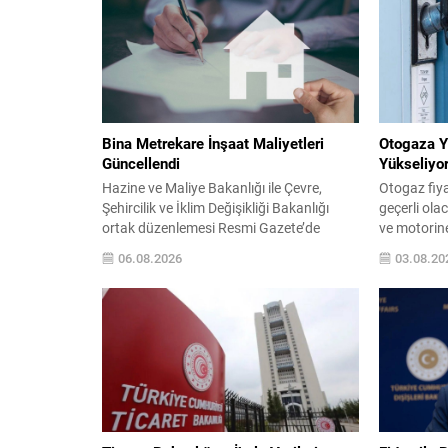
Bina Metrekare İnşaat Maliyetleri
Otogaza Ye
Güncellendi
Yükseliyo
Hazine ve Maliye Bakanlığı ile Çevre,
Otogaz fiya
Şehircilik ve İklim Değişikliği Bakanlığı
geçerli olac
ortak düzenlemesi Resmi Gazete’de
ve motorine
yayımlanarak yürürlüğe girdi ve emlak
otogazın f
06.08.2026
03.08.20
vergisi hesabında kullanılacak metrekare
zam, tüketi
normal inşaat maliyetleri yenilendi. Yeni
Yapılacak d
tebliğ; konut, sanayi tesisi, otel, eğitim ve
lira artış 
sağlık yapıları gibi çok sayıda bina
büyükşehir v
türünün esas alınacak maliyetlerini
seviyelerde
belirliyor. Bu düzenlemeyle, 2027...
Fiyatlar İst