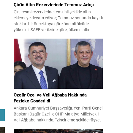
Çin’in Altın Rezervlerinde Temmuz Artışı
Çin, resmi rezervlerine temkinli şekilde altın
eklemeye devam ediyor; Temmuz sonunda kayıtlı
stokları bir önceki aya göre önemli ölçüde
yükseldi. SAFE verilerine göre, ülkenin altın
rezervleri Temmuz’da 640 bin ons artış
göstererek 76.080.000 ons seviyesine ulaştı. Bu
artış, Çin’in aylık alımlarında yıl içinde dikkat
çeken bir yükselişi temsil ediyor. Temmuz...
Özgür Özel ve Veli Ağbaba Hakkında
Fezleke Gönderildi
Ankara Cumhuriyet Başsavcılığı, Yeni Parti Genel
Başkanı Özgür Özel ile CHP Malatya Milletvekili
Veli Ağbaba hakkında, “zincirleme şekilde rüşvet
almak” suçlamasıyla düzenlenen fezlekeleri
Adalet Bakanlığı’na sevk etti. Fezlekeler, 31 Mart