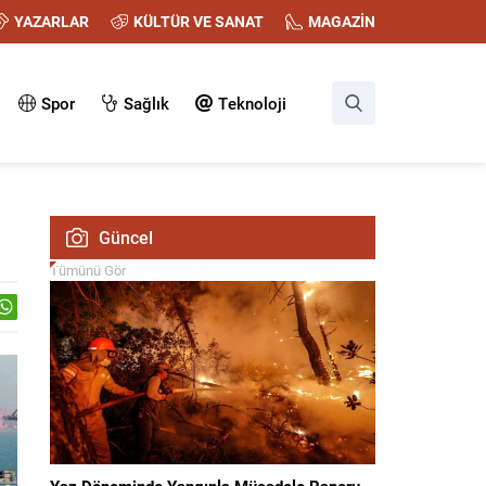
YAZARLAR
KÜLTÜR VE SANAT
MAGAZİN
Spor
Sağlık
Teknoloji
Güncel
Tümünü Gör
Yaz Döneminde Yangınla Mücadele Raporu