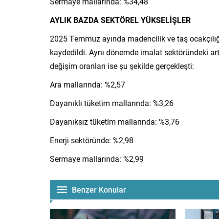
Sermaye mallarında: %34,48
AYLIK BAZDA SEKTÖREL YÜKSELİŞLER
2025 Temmuz ayında madencilik ve taş ocakçılığı
kaydedildi. Aynı dönemde imalat sektöründeki artı
değişim oranları ise şu şekilde gerçekleşti:
Ara mallarında: %2,57
Dayanıklı tüketim mallarında: %3,26
Dayanıksız tüketim mallarında: %3,76
Enerji sektöründe: %2,98
Sermaye mallarında: %2,99
Benzer Konular