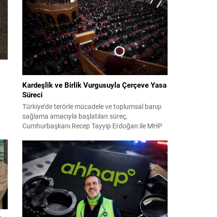
2024 yerel seçimleri ve 4-5 Kasım 2023’teki CHP
38. Olağan Kurultayı sürecine ilişkin iddiaları
kapsıyor. Daha önce Antalya ve İstanbul...
Kardeşlik ve Birlik Vurgusuyla Çerçeve Yasa
Süreci
Türkiye’de terörle mücadele ve toplumsal barışı
m
sağlama amacıyla başlatılan süreç,
Cumhurbaşkanı Recep Tayyip Erdoğan ile MHP
rı
Lideri Devlet Bahçeli’nin ortak girişimleriyle yeni
bir döneme girdi. Yaklaşık iki yıldır devam eden
çalışmaların ardından şimdi sürecin yasal zemini,
dü.
12 maddelik bir çerçeve yasa ile şekillendiriliyor.
Bugün komisyonda görüşülecek olan bu yasa
taslağı,...