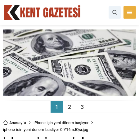
1
2
3
Anasayfa
iPhone için yeni dönem başlıyor
iphone-icin-yeni-donem-basliyor-0-Y14mJQsr.jpg