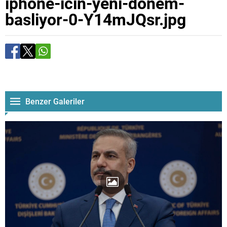
iphone-icin-yeni-donem-
basliyor-0-Y14mJQsr.jpg
Benzer Galeriler