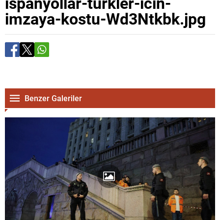
ispanyollar-turkler-icin-
imzaya-kostu-Wd3Ntkbk.jpg
Benzer Galeriler