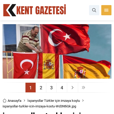
1
2
3
4
Anasayfa
İspanyollar Türkler için imzaya koştu
ispanyollar-turkler-icin-imzaya-kostu-Wd3Ntkbk.jpg