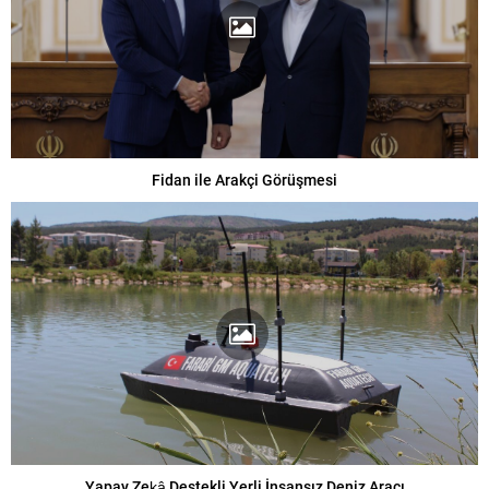
Fidan ile Arakçi Görüşmesi
Yapay Zekâ Destekli Yerli İnsansız Deniz Aracı