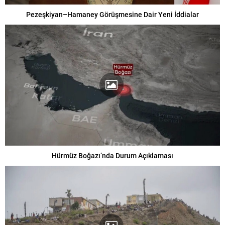
Pezeşkiyan–Hamaney Görüşmesine Dair Yeni İddialar
Hürmüz Boğazı’nda Durum Açıklaması