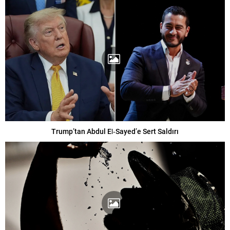
Trump’tan Abdul El‑Sayed’e Sert Saldırı