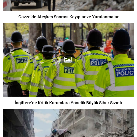
Gazze’de Ateşkes Sonrası Kayıplar ve Yaralanmalar
İngiltere’de Kritik Kurumlara Yönelik Büyük Siber Sızıntı