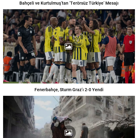
Bahçeli ve Kurtulmuş’tan ‘Terörsüz Türkiye’ Mesajı
Fenerbahçe, Sturm Graz’ı 2-0 Yendi