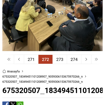
271
272
273
274
Anasayfa
675320507_18349451101208907_9059306153675970266_n
675320507_18349451101208907_9059306153675970266_n
675320507_18349451101208