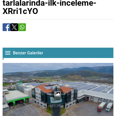
tarlalarinda-ilk-inceleme-
XRri1cYO
Benzer Galeriler