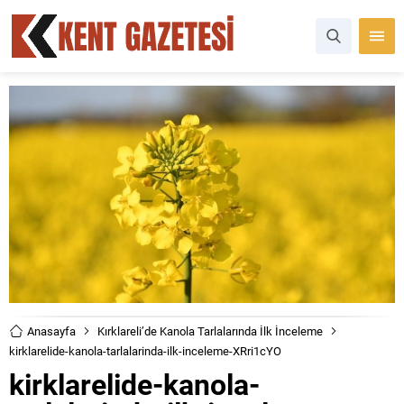
Anasayfa
Kırklareli’de Kanola Tarlalarında İlk İnceleme
kirklarelide-kanola-tarlalarinda-ilk-inceleme-XRri1cYO
kirklarelide-kanola-