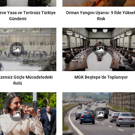
eve Yasa ve Terörsüz Türkiye
Orman Yangını Uyarısı: 9 İlde Yükse
Gündemi
Risk
üzensiz Göçle Mücadeledeki
MGK Beştepe’de Toplanıyor
Rolü