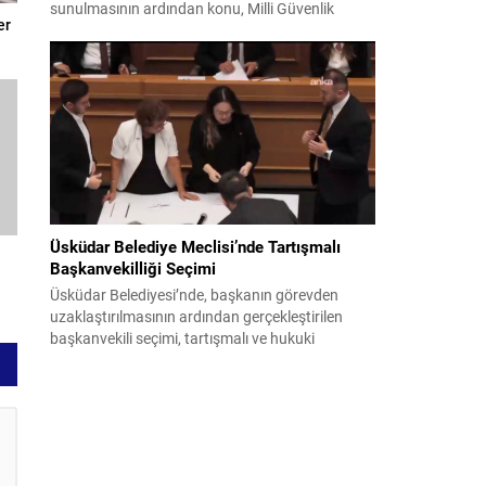
sunulmasının ardından konu, Milli Güvenlik
er
Kurulu (MGK) toplantısında ele alınmıştır.
Toplantı sonrası yayımlanan sekiz maddelik
bildiri, ülke güvenliği ve bölgesel gelişmelere dair
değerlendirmeleri içermektedir. Yaklaşık 2 saat
15 dakika süren oturumun sonuç metninde;
terörle mücadele, bölgesel istikrar,...
Üsküdar Belediye Meclisi’nde Tartışmalı
Başkanvekilliği Seçimi
Üsküdar Belediyesi’nde, başkanın görevden
uzaklaştırılmasının ardından gerçekleştirilen
başkanvekili seçimi, tartışmalı ve hukuki
itirazlara konu olacak uygulamalarla gündeme
geldi. Yapılan oylamada usul ve gizlilikle ilgili
ciddi iddialar ortaya atıldı; bazı oyların geçersiz
sayılması ve meclis içindeki yönlendirmeler
kamuoyunda tepkilere yol açtı. Seçim sürecinde
yaşanan gelişmeler, parti grupları arasındaki