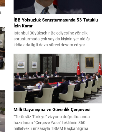
k
İBB Yolsuzluk Soruşturmasında 53 Tutuklu
İçin Karar
İstanbul Büyükşehir Belediyesi’ne yönelik
soruşturmada çok sayıda kişinin yer aldığı
iddialarla ilgili dava süreci devam ediyor.
Mahkeme, savcının görüşünü aldıktan sonra
sanıkların tutukluluk hallerini ayrı ayrı
değerlendirdi. İnceleme sonucunda, aralarında
Ekrem İmamoğlu’nun da bulunduğu 53 tutuklu
hakkında tutukluluk hallerinin sürdürülmesine
karar verildi. İddialar ve değerlendirilen talepler
Soruşturma kapsamında sanıklara yöneltilen...
Milli Dayanışma ve Güvenlik Çerçevesi
“Terörsüz Türkiye” vizyonu doğrultusunda
hazırlanan “Çerçeve Yasa” teklifinin 360
milletvekili imzasıyla TBMM Başkanlığı’na