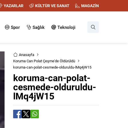
YAZARLAR
KÜLTÜR VE SANAT
MAGAZİN
Spor
Sağlık
Teknoloji
Anasayfa
Koruma Can Polat Çeşme'de Öldürüldü
koruma-can-polat-cesmede-olduruldu-lMq4jW15
koruma-can-polat-
cesmede-olduruldu-
lMq4jW15