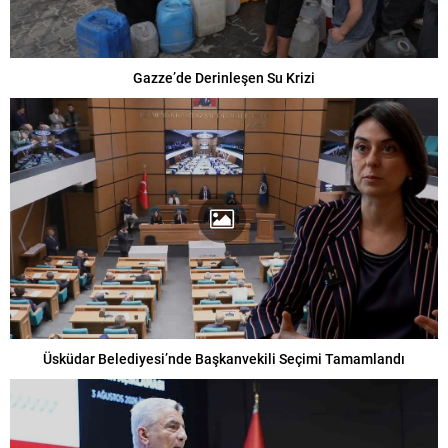
Gazze’de Derinleşen Su Krizi
Üsküdar Belediyesi’nde Başkanvekili Seçimi Tamamlandı