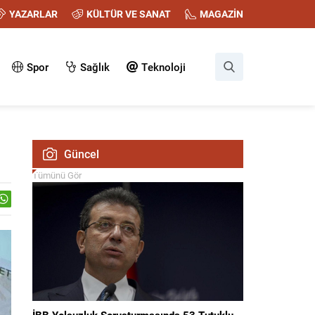
YAZARLAR
KÜLTÜR VE SANAT
MAGAZİN
Spor
Sağlık
Teknoloji
Güncel
Tümünü Gör
İBB Yolsuzluk Soruşturmasında 53 Tutuklu