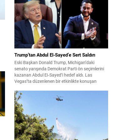
konuları detaylı şekilde ele alındı. Taraflar, komşu
ülkelerle ilişkilerin güçlendirilmesinin gerekliliği
üzerinde mutabık kaldı; ayrıca Suriye-Lübnan
ilişkilerine...
Trump’tan Abdul El‑Sayed’e Sert Saldırı
-
Eski Başkan Donald Trump, Michigan’daki
senato yarışında Demokrat Parti ön seçimlerini
kazanan Abdul El‑Sayed’i hedef aldı. Las
it
Vegas’ta düzenlenen bir etkinlikte konuşan
rda
Trump, El‑Sayed’i İsrail ve Yahudi toplumuna
k
karşı olumsuz duygular taşıyan bir kişi olmakla
suçladı ve onu “komünist” olarak nitelendirdi.
Trump, konuşmasında El‑Sayed’in “Yahudilerden
nefret ettiğini” öne sürerek, bu...