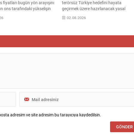
 fiyatları bugün yön arayışını
terörsüz Türkiye hedefini hayata
n ons tarafındaki yükselişin
geçirmek üzere hazırlanacak yasal
am altın alış yönünde bir seyir
düzenlemeler hakkında önemli
26
02.08.2026
ceki kapanışa göre sınırlı artış
değerlendirmelerde bulundu. Bu süreci
i. Yeni işlem gününde gram
siyasetin üzerinde tutulması gerektiğini
ların ağırlıkta olduğu ortamda
ve geniş bir uzlaşıyla yürütülmesinin
tibarıyla 6.209 lira
önemini vurguladı. Bahçeli, çerçeve
den işlem görmektedir. Bu
yasanın milli bir mesele olarak ele
ki...
alınması gerektiğini belirterek,
demokratikleşme iradesiyle uyumlu
biçimde bireysel özgürlüklerin
genişletilmesini ve...
osta adresim ve site adresim bu tarayıcıya kaydedilsin.