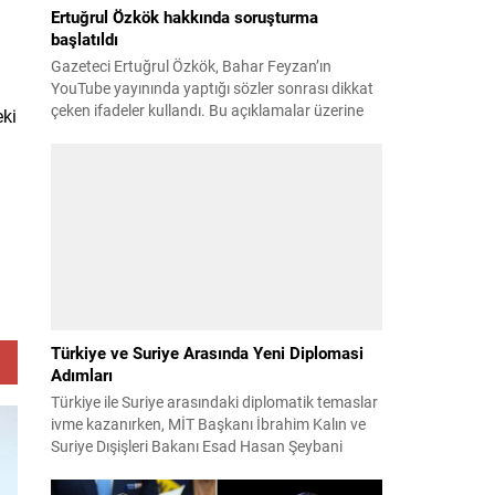
Ertuğrul Özkök hakkında soruşturma
başlatıldı
Gazeteci Ertuğrul Özkök, Bahar Feyzan’ın
YouTube yayınında yaptığı sözler sonrası dikkat
çeken ifadeler kullandı. Bu açıklamalar üzerine
eki
İstanbul Cumhuriyet Başsavcılığı tarafından
Özkök hakkında ‘Cumhurbaşkanına hakaret’
suçundan re’sen soruşturma başlatıldı. Özkök,
hakkındaki soruşturma kapsamında
Çağlayan’daki İstanbul Adalet Sarayı’na giderek
savcılığa ifade verdi. İfadesinin ardından
adliyeden ayrıldığı bildirildi. Programdaki sözleri
ve savunması...
Türkiye ve Suriye Arasında Yeni Diplomasi
Adımları
Türkiye ile Suriye arasındaki diplomatik temaslar
ivme kazanırken, MİT Başkanı İbrahim Kalın ve
Suriye Dışişleri Bakanı Esad Hasan Şeybani
Ankara’da bir araya geldi. Görüşmede iki ülke
arasındaki iş birliği imkanları ve bölgesel istikrar