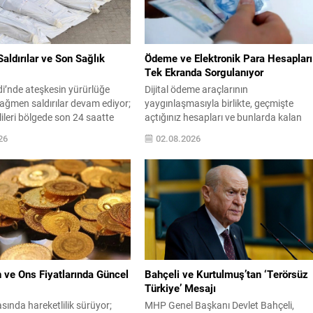
aldırılar ve Son Sağlık
Ödeme ve Elektronik Para Hesapları
Tek Ekranda Sorgulanıyor
i’nde ateşkesin yürürlüğe
Dijital ödeme araçlarının
ağmen saldırılar devam ediyor;
yaygınlaşmasıyla birlikte, geçmişte
ilileri bölgede son 24 saatte
açtığınız hesapları ve bunlarda kalan
2 sivil cenazesi ile 29
bakiyeleri unutan kullanıcı sayısı arttı. e
26
02.08.2026
ştırıldığını açıkladı. Filistin
Devlet üzerinden sunulan yeni hizmet
lığı verilerine göre, 10
sayesinde adınıza tanımlı ödeme ve
ürlüğe giren ateşkes
elektronik para hesaplarını kolayca tesp
dan bu yana yaralı sayısı 4
edebilirsiniz. Sistem, farklı uygulamala
eldi, ölü sayısı ise bin 222
yer alan bakiye ve hesap durumlarını te
dildi....
bir listede gösterir; böylece tek tek
uygulamalara giriş...
 ve Ons Fiyatlarında Güncel
Bahçeli ve Kurtulmuş’tan ‘Terörsüz
Türkiye’ Mesajı
asında hareketlilik sürüyor;
MHP Genel Başkanı Devlet Bahçeli,