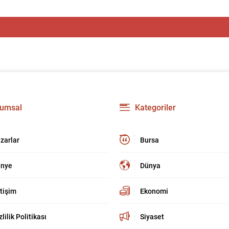
umsal
Kategoriler
zarlar
Bursa
nye
Dünya
etişim
Ekonomi
zlilik Politikası
Siyaset