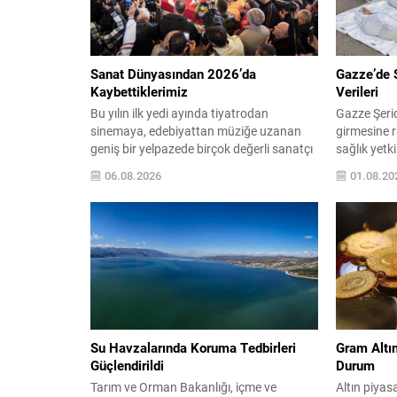
Sanat Dünyasından 2026’da
Gazze’de S
Kaybettiklerimiz
Verileri
Bu yılın ilk yedi ayında tiyatrodan
Gazze Şerid
sinemaya, edebiyattan müziğe uzanan
girmesine r
geniş bir yelpazede birçok değerli sanatçı
sağlık yetk
ve aydın aramızdan ayrıldı. Her biri kendi
hastanelere 
06.08.2026
01.08.20
alanında iz bırakan isimlerin vefatı, kültür
yaralının ula
ve sanat camiasında derin üzüntü
Sağlık Bakan
yarattı. Kaybettiklerimizin anısına,
Ekim’de yür
yaşamları boyunca üretip bıraktıkları
anlaşmasın
eserler ve katkılar yeniden hatırlanıyor;
bin 53e yüks
sanat dünyasının hafızasında kalıcı...
olarak kayde
Su Havzalarında Koruma Tedbirleri
Gram Altın
Güçlendirildi
Durum
Tarım ve Orman Bakanlığı, içme ve
Altın piyas