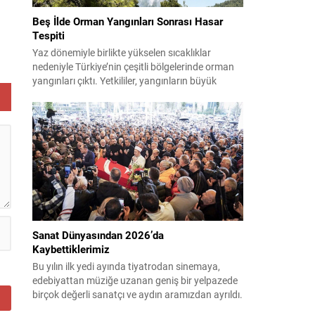
Beş İlde Orman Yangınları Sonrası Hasar
Tespiti
n
Yaz dönemiyle birlikte yükselen sıcaklıklar
nedeniyle Türkiye’nin çeşitli bölgelerinde orman
yangınları çıktı. Yetkililer, yangınların büyük
ölçüde kontrol altına alınmasına rağmen riskin
sürmesi nedeniyle vatandaşları dikkatli olmaya
çağırıyor. Çevre, Şehircilik ve İklim Değişikliği
Bakanı Murat Kurum, beş ilde yapılan hasar
tespitlerinin sonuçlarını paylaştı ve etkilenenlerin
yanında olunacağını vurguladı. Kayıtlar ve
tespit...
Sanat Dünyasından 2026’da
Kaybettiklerimiz
Bu yılın ilk yedi ayında tiyatrodan sinemaya,
edebiyattan müziğe uzanan geniş bir yelpazede
birçok değerli sanatçı ve aydın aramızdan ayrıldı.
Her biri kendi alanında iz bırakan isimlerin vefatı,