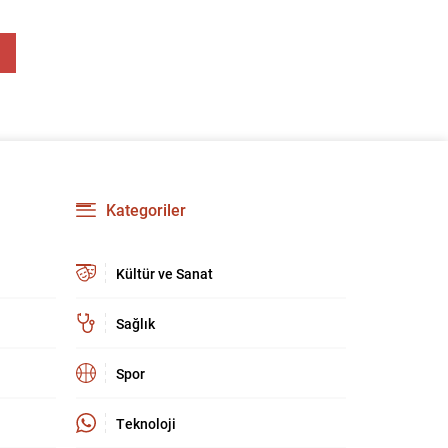
kültür ve sanat camiasında derin üzüntü yarattı.
Kaybettiklerimizin anısına, yaşamları boyunca
üretip bıraktıkları eserler ve katkılar yeniden
hatırlanıyor; sanat dünyasının hafızasında
kalıcı...
Kategoriler
Kültür ve Sanat
Sağlık
Spor
Teknoloji