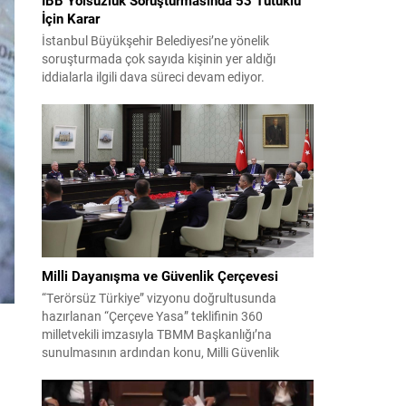
İçin Karar
İstanbul Büyükşehir Belediyesi’ne yönelik
soruşturmada çok sayıda kişinin yer aldığı
iddialarla ilgili dava süreci devam ediyor.
Mahkeme, savcının görüşünü aldıktan sonra
sanıkların tutukluluk hallerini ayrı ayrı
değerlendirdi. İnceleme sonucunda, aralarında
Ekrem İmamoğlu’nun da bulunduğu 53 tutuklu
hakkında tutukluluk hallerinin sürdürülmesine
karar verildi. İddialar ve değerlendirilen talepler
Soruşturma kapsamında sanıklara yöneltilen...
Milli Dayanışma ve Güvenlik Çerçevesi
“Terörsüz Türkiye” vizyonu doğrultusunda
hazırlanan “Çerçeve Yasa” teklifinin 360
milletvekili imzasıyla TBMM Başkanlığı’na
sunulmasının ardından konu, Milli Güvenlik
Kurulu (MGK) toplantısında ele alınmıştır.
Toplantı sonrası yayımlanan sekiz maddelik