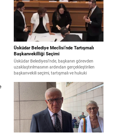
bildiri, ülke güvenliği ve bölgesel gelişmelere dair
değerlendirmeleri içermektedir. Yaklaşık 2 saat
15 dakika süren oturumun sonuç metninde;
terörle mücadele, bölgesel istikrar,...
Üsküdar Belediye Meclisi’nde Tartışmalı
Başkanvekilliği Seçimi
Üsküdar Belediyesi’nde, başkanın görevden
uzaklaştırılmasının ardından gerçekleştirilen
başkanvekili seçimi, tartışmalı ve hukuki
itirazlara konu olacak uygulamalarla gündeme
geldi. Yapılan oylamada usul ve gizlilikle ilgili
e
ciddi iddialar ortaya atıldı; bazı oyların geçersiz
sayılması ve meclis içindeki yönlendirmeler
kamuoyunda tepkilere yol açtı. Seçim sürecinde
yaşanan gelişmeler, parti grupları arasındaki
gerilimi artırdı. CHP’nin...