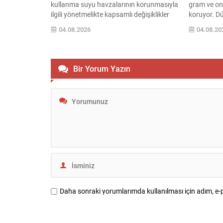
kullanma suyu havzalarının korunmasıyla
gram ve ons
ilgili yönetmelikte kapsamlı değişiklikler
koruyor. Dü
yaptı. Yeni düzenleme, su kaynaklarına
etkisiyle gr
04.08.2026
04.08.20
zarar verebilecek faaliyetlere karşı daha
izleyerek ön
sıkı önlemler getiriyor ve koruma
göstermişt
süreçlerini bilimsel temele oturtuyor.
altın alıcı
Havzalarda ortaya çıkabilecek noktasal
saat 09.40 i
Bir Yorum Yazın
ve yayılı kirlilik kaynaklarının önlenmesi
seviyelerin
için ilgili kurumlar gerekli tedbirleri
seviye, önce
almakla yükümlü olacak....
Daha sonraki yorumlarımda kullanılması için adım, e-p