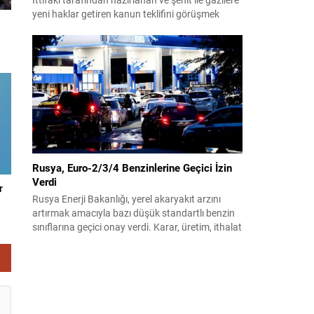
yeni haklar getiren kanun teklifini görüşmek
üzere toplandı. Görüşmelerin sonunda teklif
komisyonda kabul edildi ve bir dizi düzenleme
benimsendi. Teklif kapsamında, vazife
malullerinden hayatını kaybedenlerin anne ve
babalarına bağlanacak aylık tutarının, net asgari
ücretin altında olmayacağı hükme bağlanıyor....
Rusya, Euro-2/3/4 Benzinlerine Geçici İzin
Verdi
r
Rusya Enerji Bakanlığı, yerel akaryakıt arzını
artırmak amacıyla bazı düşük standartlı benzin
sınıflarına geçici onay verdi. Karar, üretim, ithalat
ve satışa yönelik uygulanacak sınırlamaları 1
Temmuz 2027’ye kadar kaldırıyor. Açıklamada
bu düzenlemenin kalıcı bir çevre politikası
değişikliği anlamına gelmediği vurgulanıyor;
kararın geçici olduğu ve uzun vadeli çevre
hedeflerinden sapma amaçlanmadığı...