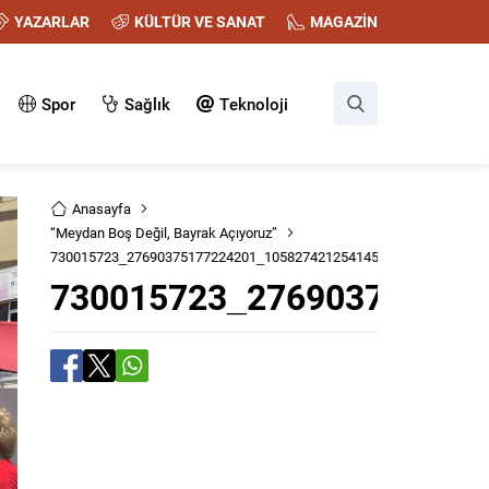
YAZARLAR
KÜLTÜR VE SANAT
MAGAZİN
Spor
Sağlık
Teknoloji
Anasayfa
“Meydan Boş Değil, Bayrak Açıyoruz”
730015723_27690375177224201_1058274212541456626_n
730015723_276903751772