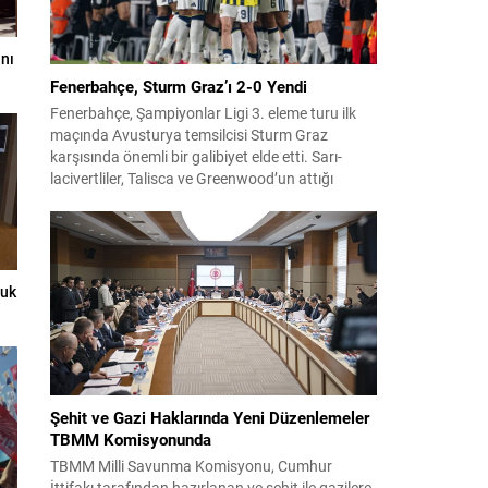
nı
Fenerbahçe, Sturm Graz’ı 2-0 Yendi
Fenerbahçe, Şampiyonlar Ligi 3. eleme turu ilk
maçında Avusturya temsilcisi Sturm Graz
karşısında önemli bir galibiyet elde etti. Sarı-
lacivertliler, Talisca ve Greenwood’un attığı
gollerle sahadan 2-0 üstün ayrıldı ve rövanş
öncesi avantaj sağladı. Karşılaşma sonrası
takım yönetimi mücadeleyi değerlendirdi ve
gelecek planlarına dair bilgi verdi. Futboldan
sorumlu yönetici Cihan Kamer,...
luk
Şehit ve Gazi Haklarında Yeni Düzenlemeler
TBMM Komisyonunda
TBMM Milli Savunma Komisyonu, Cumhur
İttifakı tarafından hazırlanan ve şehit ile gazilere