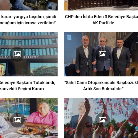
kararı yargıya taşıdım, şimdi
CHP’den İstifa Eden 3 Belediye Başka
nduğum için icraya verildim!”
AK Parti’de
elediye Başkanı Tutuklandı,
“Sahil Cami Otoparkındaki Başıbozuk
kanvekili Seçimi Kararı
Artık Son Bulmalıdır”