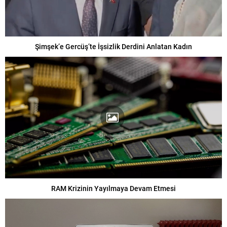
Şimşek’e Gercüş’te İşsizlik Derdini Anlatan Kadın
RAM Krizinin Yayılmaya Devam Etmesi