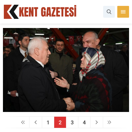
1
2
3
4