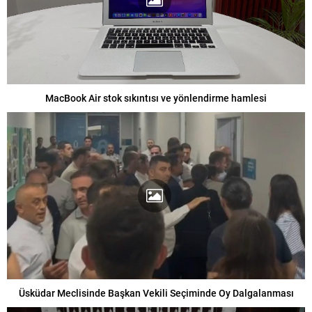
MacBook Air stok sıkıntısı ve yönlendirme hamlesi
Üsküdar Meclisinde Başkan Vekili Seçiminde Oy Dalgalanması