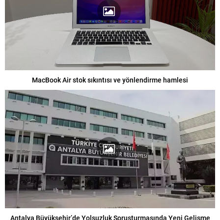
MacBook Air stok sıkıntısı ve yönlendirme hamlesi
Antalya Büyükşehir’de Yolsuzluk Soruşturmasında Yeni Gelişme