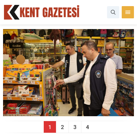
1
2
3
4