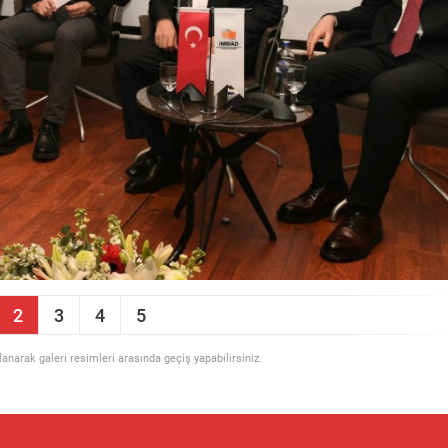
2
3
4
5
llanarak galeri resimleri arasında geçiş yapabilirsiniz.