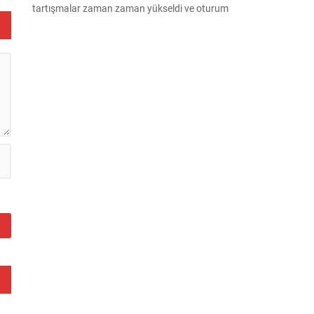
tartışmalar zaman zaman yükseldi ve oturum
kısa süreliğine kesintiye uğradı. Komisyon
çalışmalarında kimi milletvekilleri arasında sözlü
gerilim yaşandı, daha sonra fiziksel arbede çıktı.
Görüşme sırasında İyi Parti ile MHP milletvekilleri
arasında söz düellosu başladı; taraflar birbirlerini
sert ifadelerle eleştirdi. Tartışma...