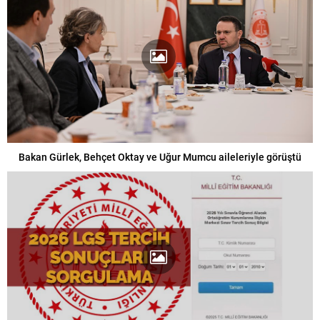
Bakan Gürlek, Behçet Oktay ve Uğur Mumcu aileleriyle görüştü