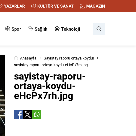
YAZARLAR
KÜLTÜR VE SANAT
MAGAZİN
Spor
Sağlık
Teknoloji
Anasayfa
Sayıştay raporu ortaya koydu!
sayistay-raporu-ortaya-koydu-eHcPx7rh.jpg
sayistay-raporu-
ortaya-koydu-
eHcPx7rh.jpg