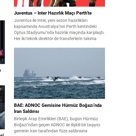
Juventus – Inter Hazırlık Maçı Perth’te
Juventus ile Inter, yeni sezon hazırlıkları
kapsamında Avustralya’nın Perth kentindeki
Optus Stadyumu’nda hazırlık maçında karşılaştı.
Her iki teknik direktör de transferlerin takıma
uyumunu ve oyuncuların fiziksel durumunu
değerlendirmek için bu mücadeleyi kritik bir
prova olarak kullandı. Karşılaşmada iki Türk
futbolcu sahada yer aldı: Juventus’ta Kenan
Yıldız ilk 11’de görev alırken,...
a
BAE: ADNOC Gemisine Hürmüz Boğazı’nda
İran Saldırısı
Birleşik Arap Emirlikleri (BAE), bugün Hürmüz
Boğazı’ndan geçen ADNOC ile ilişkili bir taşıyıcı
geminin İran tarafından füze saldırısına
el