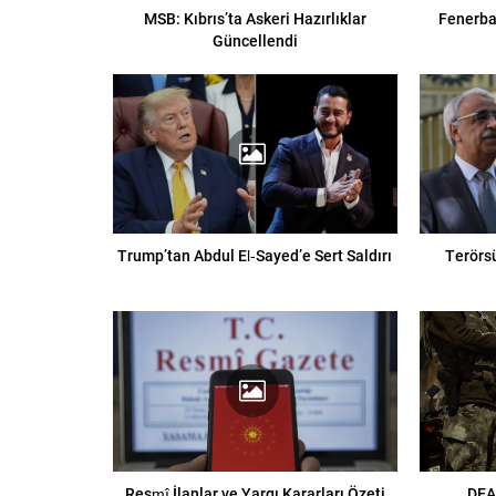
MSB: Kıbrıs’ta Askeri Hazırlıklar
Fenerba
Güncellendi
Trump’tan Abdul El‑Sayed’e Sert Saldırı
Terörsü
Resmî İlanlar ve Yargı Kararları Özeti
DEA