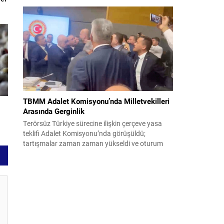
uğradığını duyurdu. Yetkililer olayın kontrol altına
alındığını bildirirken saldırıyı kınadı ve Tahran’ı
korsanlıkla suçladı. WAM ajansının aktardığı ilk
açıklamada, ADNOC’a ait bir geminin sabah
saatlerinde hedef alındığı belirtildi; ilerleyen
dakikalarda ise BAE...
TBMM Adalet Komisyonu’nda Milletvekilleri
ı
Arasında Gerginlik
Terörsüz Türkiye sürecine ilişkin çerçeve yasa
teklifi Adalet Komisyonu’nda görüşüldü;
tartışmalar zaman zaman yükseldi ve oturum
kısa süreliğine kesintiye uğradı. Komisyon
çalışmalarında kimi milletvekilleri arasında sözlü
gerilim yaşandı, daha sonra fiziksel arbede çıktı.
Görüşme sırasında İyi Parti ile MHP milletvekilleri
arasında söz düellosu başladı; taraflar birbirlerini
sert ifadelerle eleştirdi. Tartışma...