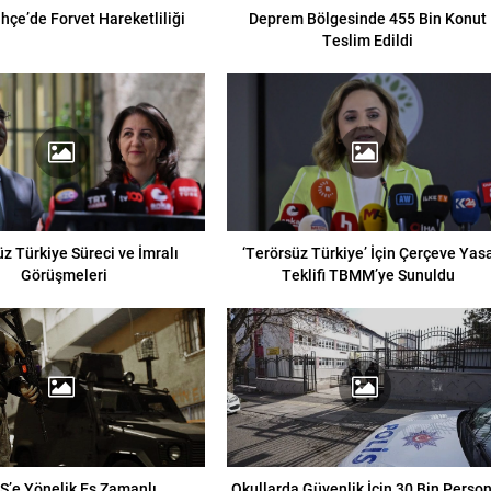
hçe’de Forvet Hareketliliği
Deprem Bölgesinde 455 Bin Konut
Teslim Edildi
z Türkiye Süreci ve İmralı
‘Terörsüz Türkiye’ İçin Çerçeve Yas
Görüşmeleri
Teklifi TBMM’ye Sunuldu
Ş’e Yönelik Eş Zamanlı
Okullarda Güvenlik İçin 30 Bin Person