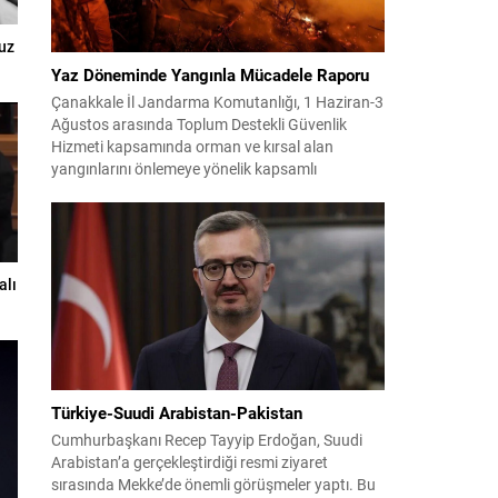
uz
Yaz Döneminde Yangınla Mücadele Raporu
Çanakkale İl Jandarma Komutanlığı, 1 Haziran-3
Ağustos arasında Toplum Destekli Güvenlik
Hizmeti kapsamında orman ve kırsal alan
yangınlarını önlemeye yönelik kapsamlı
bilgilendirme çalışmaları yürüttü. On iki ilçede
görev yapan 178 tim ve 742 personel, sahada
aktif olarak halkı bilinçlendirdi ve denetim
faaliyetleri gerçekleştirdi. Faaliyetler esnasında
bin 315 biçerdöver ve balya...
alı
Türkiye-Suudi Arabistan-Pakistan
Cumhurbaşkanı Recep Tayyip Erdoğan, Suudi
Arabistan’a gerçekleştirdiği resmi ziyaret
sırasında Mekke’de önemli görüşmeler yaptı. Bu