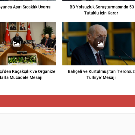
yunca Aşırı Sıcaklık Uyarısı
İBB Yolsuzluk Soruşturmasında 53
Tutuklu İçin Karar
çi’den Kaçakçılık ve Organize
Bahçeli ve Kurtulmuş’tan ‘Terörsüz
larla Mücadele Mesajı
Türkiye’ Mesajı