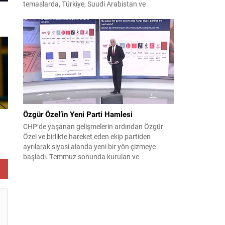
temaslarda, Türkiye, Suudi Arabistan ve
Pakistan arasında savunma alanında yeni bir iş
birliği çerçevesi oluşturuldu. Ziyaretin en somut
çıktısı, üç ülkenin imza attığı Mekke Ortak
Savunma Anlaşması oldu. Anlaşma; ortak
güvenlik yaklaşımıyla bölgesel barış, istikrar...
Özgür Özel’in Yeni Parti Hamlesi
CHP’de yaşanan gelişmelerin ardından Özgür
Özel ve birlikte hareket eden ekip partiden
ayrılarak siyasi alanda yeni bir yön çizmeye
başladı. Temmuz sonunda kurulan ve
kamuoyunda “Yeni Parti” olarak anılan oluşum,
kısa sürede muhalif medyanın gündemine girdi.
Kuruluşun hemen ardından bazı anket sonuçları
kamuoyuna yansıyınca, partinin tabanda karşılık
bulduğu iddiaları gündemi...