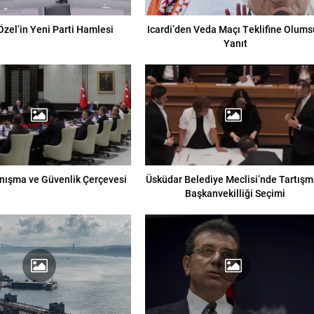
Özel’in Yeni Parti Hamlesi
Icardi’den Veda Maçı Teklifine Olums
Yanıt
anışma ve Güvenlik Çerçevesi
Üsküdar Belediye Meclisi’nde Tartışm
Başkanvekilliği Seçimi