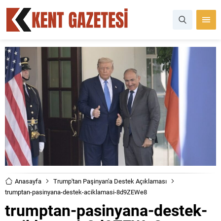
Anasayfa
Trump'tan Paşinyan'a Destek Açıklaması
trumptan-pasinyana-destek-aciklamasi-8d9ZEWe8
trumptan-pasinyana-destek-