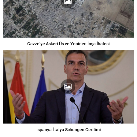
Gazze’ye Askeri Üs ve Yeniden İnşa İhalesi
İspanya-İtalya Schengen Gerilimi