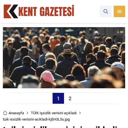
1
2
Anasayfa
TÜİK işsizlik verisini açıkladı
tuik-issizlik-verisini-acikladi-kjEH3L5u.jpg