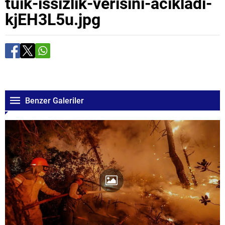
tuik-issizlik-verisini-acikladi-
kjEH3L5u.jpg
Benzer Galeriler