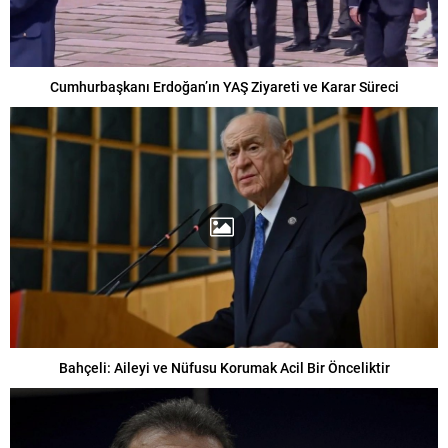
Cumhurbaşkanı Erdoğan’ın YAŞ Ziyareti ve Karar Süreci
Bahçeli: Aileyi ve Nüfusu Korumak Acil Bir Önceliktir