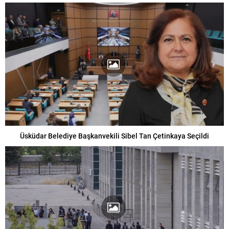
Üsküdar Belediye Başkanvekili Sibel Tan Çetinkaya Seçildi