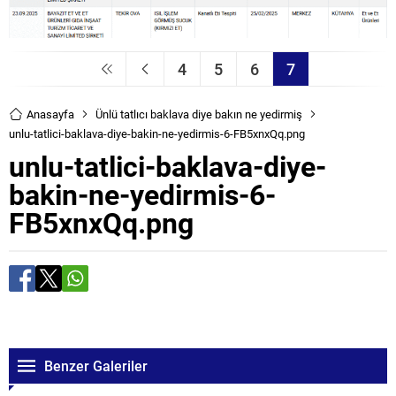
4
5
6
7
Anasayfa
Ünlü tatlıcı baklava diye bakın ne yedirmiş
unlu-tatlici-baklava-diye-bakin-ne-yedirmis-6-FB5xnxQq.png
unlu-tatlici-baklava-diye-
bakin-ne-yedirmis-6-
FB5xnxQq.png
Benzer Galeriler