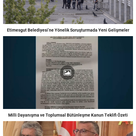
Etimesgut Belediyesi’ne Yönelik Soruşturmada Yeni Gelişmeler
Milli Dayanışma ve Toplumsal Bütünleşme Kanun Teklifi Özeti