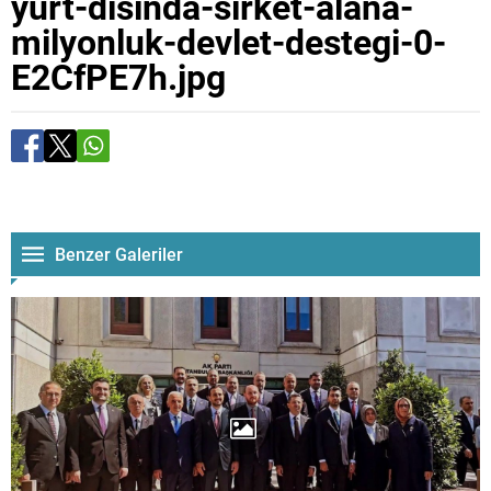
yurt-disinda-sirket-alana-
milyonluk-devlet-destegi-0-
E2CfPE7h.jpg
Benzer Galeriler