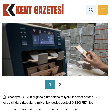
1
2
Anasayfa
Yurt dışında şirket alana milyonluk devlet desteği
yurt-disinda-sirket-alana-milyonluk-devlet-destegi-0-E2CfPE7h.jpg