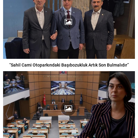
“Sahil Cami Otoparkındaki Başıbozukluk Artık Son Bulmalıdır”