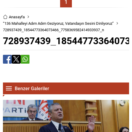
1
Anasayfa
“136 Mahalleyi Adım Adım Geziyoruz, Vatandaşın Sesini Dinliyoruz”
728937439_18544773364073466_7758369582414933937_n
728937439_18544773364073
Benzer Galeriler