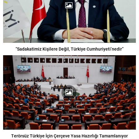
“Sadakatimiz Kişilere Değil, Türkiye Cumhuriyeti’nedir”
Terörsüz Türkiye İçin Çerçeve Yasa Hazırlığı Tamamlanıyor