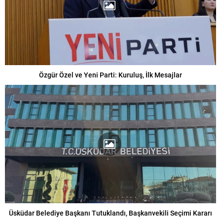
Özgür Özel ve Yeni Parti: Kuruluş, İlk Mesajlar
Üsküdar Belediye Başkanı Tutuklandı, Başkanvekili Seçimi Kararı