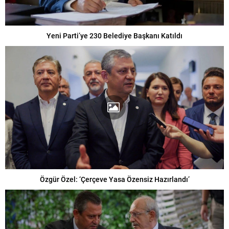
Yeni Parti’ye 230 Belediye Başkanı Katıldı
Özgür Özel: ‘Çerçeve Yasa Özensiz Hazırlandı’