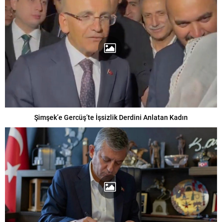
Şimşek’e Gercüş’te İşsizlik Derdini Anlatan Kadın