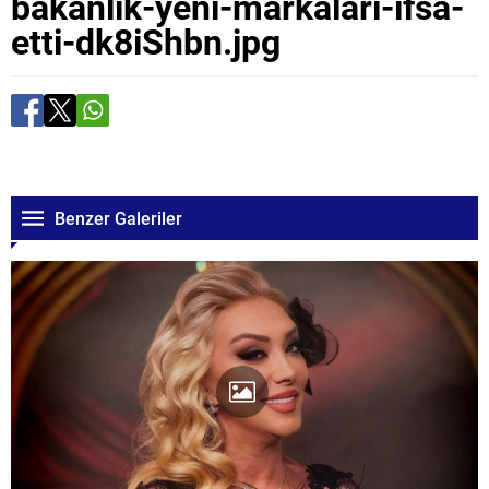
bakanlik-yeni-markalari-ifsa-
etti-dk8iShbn.jpg
Benzer Galeriler