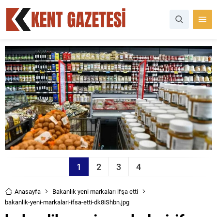
1
2
3
4
Anasayfa
Bakanlık yeni markaları ifşa etti
bakanlik-yeni-markalari-ifsa-etti-dk8iShbn.jpg