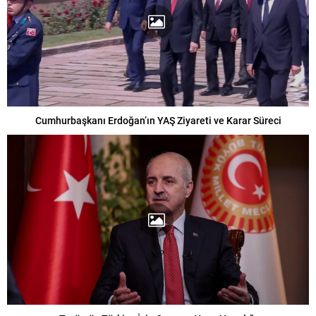
Cumhurbaşkanı Erdoğan’ın YAŞ Ziyareti ve Karar Süreci