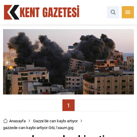
1
Anasayfa
Gazze'de can kaybı artıyor
gazzede-can-kaybi-artiyor-G6L1xaum.jpg