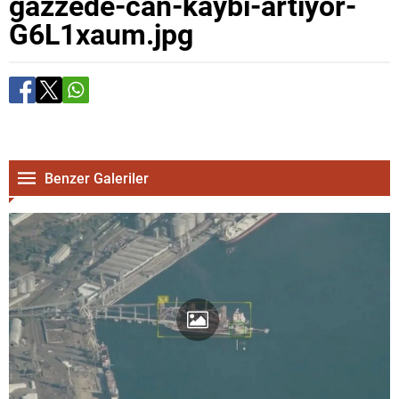
gazzede-can-kaybi-artiyor-
G6L1xaum.jpg
Benzer Galeriler